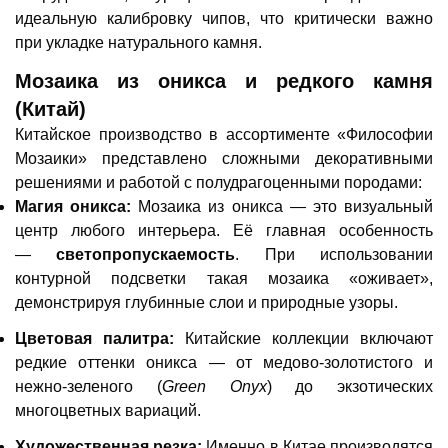
идеальную калибровку чипов, что критически важно
при укладке натурального камня.
Мозаика из оникса и редкого камня
(Китай)
Китайское производство в ассортименте «Философии
Мозаики» представлено сложными декоративными
решениями и работой с полудрагоценными породами:
Магия оникса:
Мозаика из оникса — это визуальный
центр любого интерьера. Её главная особенность
—
светопропускаемость
. При использовании
контурной подсветки такая мозаика «оживает»,
демонстрируя глубинные слои и природные узоры.
Цветовая палитра:
Китайские коллекции включают
редкие оттенки оникса — от медово-золотистого и
нежно-зеленого (
Green Onyx
) до экзотических
многоцветных вариаций.
Художественная резка:
Именно в Китае производятся