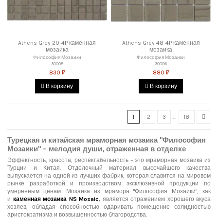
Athens Grey 20-4P каменная
Athens Grey 48-4P каменная
мозаика
мозаика
Философия Мозаики
Философия Мозаики
30005
30006
830 ₽
880 ₽
В корзину
В корзину
1
2
3
…
18
Турецкая и китайская мраморная мозаика "Философия
Мозаики" – мелодия души, отраженная в отделке
Эффектность, красота, респектабельность – это мраморная мозаика из
Турции и Китая. Отделочный материал высочайшего качества
выпускается на одной из лучших фабрик, которая славится на мировом
рынке разработкой и производством эксклюзивной продукции по
умеренным ценам. Мозаика из мрамора "Философия Мозаики", как
и
каменная мозаика
NS
Mosaic
,
является отражением хорошего вкуса
хозяев, обладая способностью одаривать помещение солидностью
аристократизма и возвышенностью благородства.