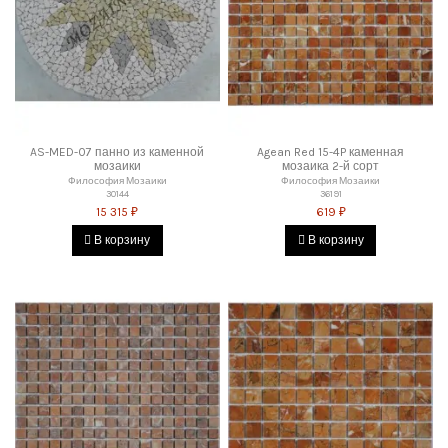
AS-MED-07 панно из каменной
Agean Red 15-4P каменная
мозаики
мозаика 2-й сорт
Философия Мозаики
Философия Мозаики
30144
36191
15 315 ₽
619 ₽
В корзину
В корзину