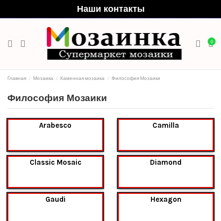
Наши контакты
0
Главная
Мозаика
Каменная мозаика
Философия Мозаики
Философия Мозаики
Arabesco
Camilla
Classic Mosaic
Diamond
Gaudi
Hexagon