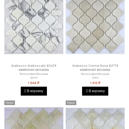
Arabesco Arabescato 62x74
Arabesco Crema Nova 62*74
каменная мозаика
каменная мозаика
Философия Мозаики
Философия Мозаики
30129
35513
1 946 ₽
1 419 ₽
В корзину
В корзину
Новое
Новое