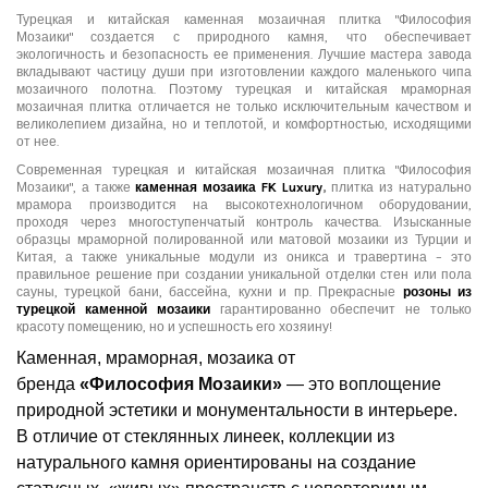
Турецкая и китайская каменная мозаичная плитка "Философия
Мозаики" создается с природного камня, что обеспечивает
экологичность и безопасность ее применения. Лучшие мастера завода
вкладывают частицу души при изготовлении каждого маленького чипа
мозаичного полотна. Поэтому турецкая и китайская мраморная
мозаичная плитка отличается не только исключительным качеством и
великолепием дизайна, но и теплотой, и комфортностью, исходящими
от нее.
Современная турецкая и китайская мозаичная плитка
"Философия
Мозаики", а также
каменная мозаика
FK
Luxury
,
плитка из натурально
мрамора производится на высокотехнологичном оборудовании,
проходя через многоступенчатый контроль качества. Изысканные
образцы мраморной полированной или матовой мозаики из Турции и
Китая, а также уникальные модули из оникса и травертина – это
правильное решение при создании уникальной отделки стен или пола
сауны, турецкой бани, бассейна, кухни и пр. Прекрасные
розоны из
турецкой каменной мозаики
гарантированно обеспечит не только
красоту помещению, но и успешность его хозяину!
Каменная, мраморная, мозаика от
бренда
«Философия Мозаики»
— это воплощение
природной эстетики и монументальности в интерьере.
В отличие от стеклянных линеек, коллекции из
натурального камня ориентированы на создание