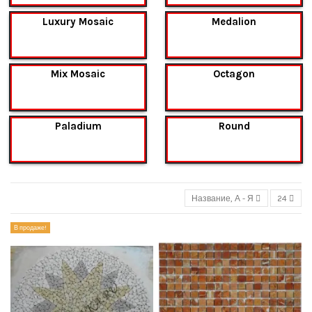
Luxury Mosaic
Medalion
Mix Mosaic
Octagon
Paladium
Round
Название, А - Я
24
В продаже!