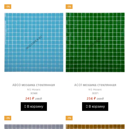
-5%
-5%
AB03 мозаика стеклянная
AC01 мозаика стеклянная
NS Mosaic
NS Mosaic
30568
30571
245 ₽
256 ₽
258 ₽
269 ₽
В корзину
В корзину
-5%
-5%