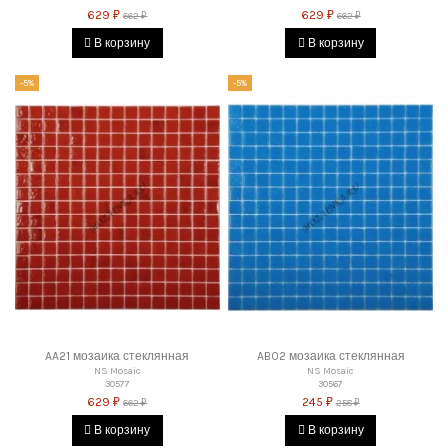
629 ₽
629 ₽
662 ₽
662 ₽
В корзину
В корзину
-5%
-5%
AA21 мозаика стеклянная
AB02 мозаика стеклянная
NS Mosaic
NS Mosaic
30577
30567
629 ₽
245 ₽
662 ₽
258 ₽
В корзину
В корзину