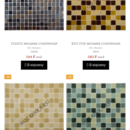
20LK02 мозаика стеклянная
823-006 мозаика стеклянная
NS Mosaic
NS Mosaic
30606
30614
394 ₽
383 ₽
415 ₽
403 ₽
В корзину
В корзину
-5%
-5%