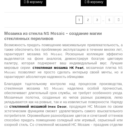
В корзину
В корзину
1
2
3
…
5
Мозаика из стекла NS Mosaic – создание магии
стеклянных переливов
Возможность придать помещению максимальную привлекательность, а
также обеспечить без проблемную эксплуатацию в течении многих лет,
гарантирует мозаика NS Mosaic. Роскошные коллекции эффектно
выделяются на фоне аналогов, демонстрируя богатую цветовую
палитру, которая подчеркнет ваш индивидуальный вкус. Лучшие
мировые серии:
стеклянная мозаика HK Pearl
,
мозаичная плитка NS
Mosaic позволяют не просто сделать интерьер своей мечты, но и
гарантируют абсолютную надежность облицовки.
Благодаря тщательному контролю над процессом производства,
стеклянная мозаика NS Mosaic наделена особой прочностью,
обеспечивает длительный срок службы, не требует особенного ухода.
Мозаичные полотна, созданные из чипов разных размеров, легко
укладываются как на ровные, так и на извилистые поверхности. Наряду
со
стеклянной мозаикой Imex Decor
,
продукция НС Мозаик по своим
эстетическим функциям сможет удовлетворить самого взыскательного
потребителя. Огромнейшее разнообразие цветов и сочетаний оттенков
способно придать помещению солидный или игривый, серьезный или
озорной стиль. Со стеклянной мозаикой НС Мозаик – праздник отделки