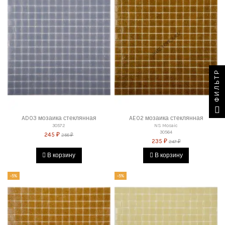
ФИЛЬТР
AD03 мозаика стеклянная
AE02 мозаика стеклянная
30572
NS Mosaic
30564
245 ₽
258 ₽
235 ₽
247 ₽
В корзину
В корзину
-5%
-5%