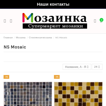
Наши контакты
0
Главная
Мозаика
Стеклянная мозаика
NS Mosaic
NS Mosaic
Название, А - Я
24
-5%
-5%