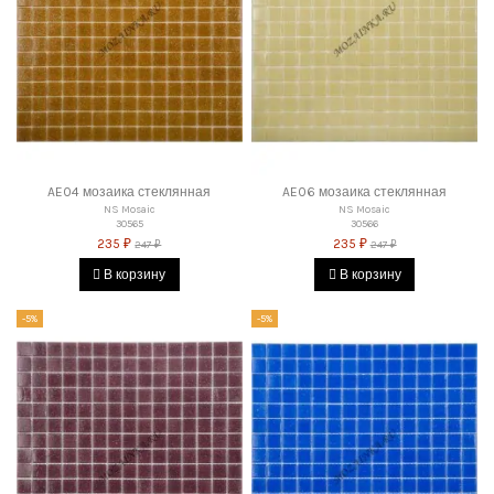
AE04 мозаика стеклянная
AE06 мозаика стеклянная
NS Mosaic
NS Mosaic
30565
30566
235 ₽
235 ₽
247 ₽
247 ₽
В корзину
В корзину
-5%
-5%