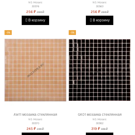
NS Mosaic
NS Mosaic
30576
30563
256 ₽
256 ₽
269 ₽
269 ₽
В корзину
В корзину
-5%
-5%
AW11 мозаика стеклянная
GK01 мозаика стеклянная
NS Mosaic
NS Mosaic
30570
30582
245 ₽
319 ₽
258 ₽
336 ₽