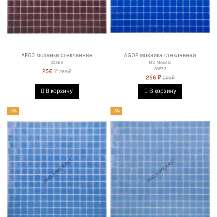
AF03 мозаика стеклянная
AG02 мозаика стеклянная
30569
NS Mosaic
30573
256 ₽
269 ₽
256 ₽
269 ₽
В корзину
В корзину
-5%
-5%