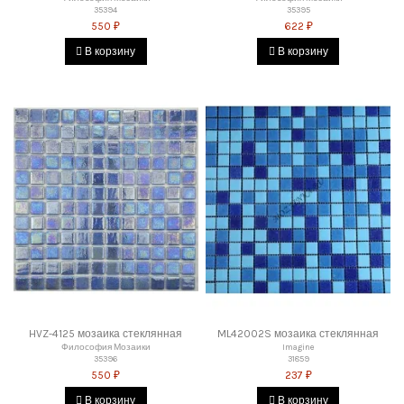
35394
35395
550 ₽
622 ₽
В корзину
В корзину
HVZ-4125 мозаика стеклянная
ML42002S мозаика стеклянная
Философия Мозаики
Imagine
35396
31859
550 ₽
237 ₽
В корзину
В корзину