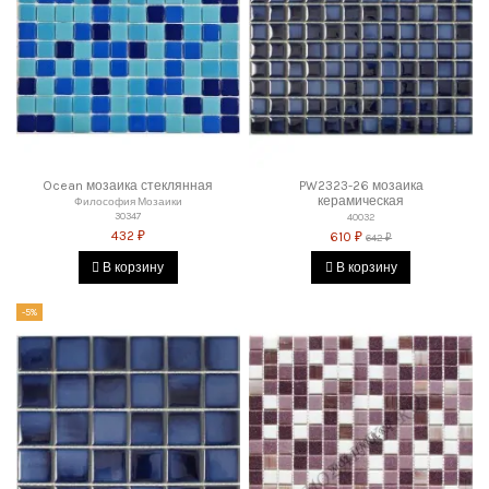
Ocean мозаика стеклянная
PW2323-26 мозаика
керамическая
Философия Мозаики
30347
40032
432 ₽
610 ₽
642 ₽
В корзину
В корзину
-5%