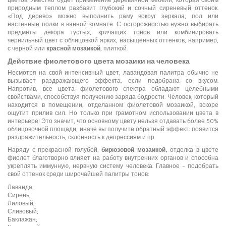
цветов. Уместно будет применение деревянной мебели, которая своим
природным теплом разбавит глубокий и сочный сиреневый оттенок.
«Под дерево» можно выполнить раму вокруг зеркала, пол или
настенные полки в ванной комнате. С осторожностью нужно выбирать
предметы декора густых, кричащих тонов или комбинировать
чернильный цвет с облицовкой ярких, насыщенных оттенков, например,
с черной или
красной мозаикой
, плиткой.
Действие фиолетового цвета мозаики на человека
Несмотря на свой интенсивный цвет, лавандовая палитра обычно не
вызывает раздражающего эффекта, если подобрана со вкусом.
Напротив, все цвета фиолетового спектра обладают целебными
свойствами, способствуя получению заряда бодрости. Человек, который
находится в помещении, отделанном фиолетовой мозаикой, вскоре
ощутит прилив сил. Но только при грамотном использовании цвета в
интерьере! Это значит, что основному цвету нельзя отдавать более 50%
облицовочной площади, иначе вы получите обратный эффект: появится
раздражительность, склонность к депрессиям и пр.
Наряду с прекрасной голубой,
бирюзовой мозаикой
,
отделка в цвете
фиолет благотворно влияет на работу внутренних органов и способна
укреплять иммунную, нервную систему человека. Главное – подобрать
свой оттенок среди широчайшей палитры тонов:
Лаванда;
Сирень;
Лиловый;
Сливовый;
Баклажан;