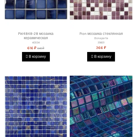
PW4848-28 мозаика
Pion мозаика стеклянная
керамическая
Bonaparte
35601
40034
366 ₽
616 ₽
648 ₽
В корзину
В корзину