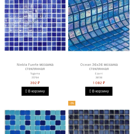
Niebla Fuerte мозаика
Ocean 36x36 мозаика
стеклянная
стеклянная
Togama
Ezarri
35764
36156
392 ₽
1 082 ₽
В корзину
В корзину
-5%