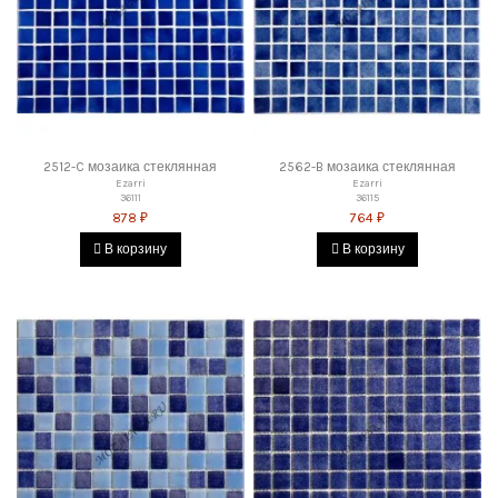
2512-C мозаика стеклянная
2562-B мозаика стеклянная
Ezarri
Ezarri
36111
36115
878 ₽
764 ₽
В корзину
В корзину