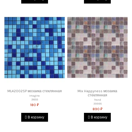
ML42002SP мозаика стеклянная
Mix Happyness мозаика
стеклянная
Imagine
31855
Trend
39995
180 ₽
890 ₽
В корзину
В корзину