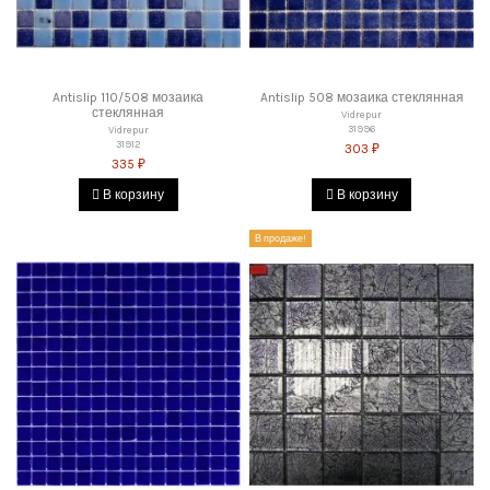
Antislip 110/508 мозаика
Antislip 508 мозаика стеклянная
стеклянная
Vidrepur
31996
Vidrepur
31912
303 ₽
335 ₽
В корзину
В корзину
В продаже!