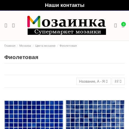
Наши контакты
0
Главная
Мозаика
Цвета мозаики
Фиолетовая
Фиолетовая
Название, А - Я
22