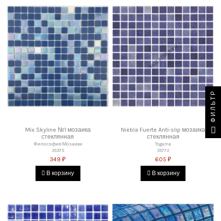
ФИЛЬТР
Mix Skyline №1 мозаика
Niebla Fuerte Anti-slip мозаика
стеклянная
стеклянная
Философия Мозаики
Togama
35375
35772
349 ₽
605 ₽
В корзину
В корзину