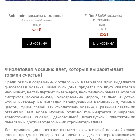
Submarine мозаика стеклянная
Zafiro 36x36 мозаика
стеклянная
Философия Мозаики
35379
Ezarri
36158
537 ₽
1 252 ₽
В корзину
В корзину
Фиолетовая мозаика: цвет, который вырабатывает
гормон счастья!
Среди обилия современных отделочных материалов ярко выделяется
фиолетовая мозаика. Такая облицовка придется по вкусу любителям
необычных, нестандартных интерьеров, ведь темно-сиреневая отделка
смотрится по-особенному: одновременно дорого, стильно и уютно.
Чтобы интерьер не выглядел перегруженным насыщенным, темным
цветом, лучше совмещать фиолетовую мозаику с разными светлыми
оттенками. Тем более мозаика отлично комбинируется с кафелем,
влагостойкими обоями, декоративной штукатуркой, пластиковыми
панелями и другими отделочными стройматериалами.
Для гармонизации пространства вместе с фиолетовой мозаикой лучше
купить предметы интерьера и элементы декора перекликающихся