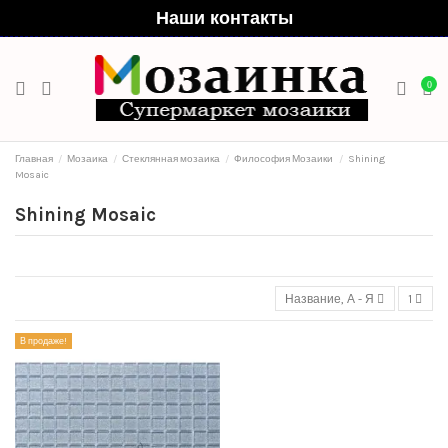
Наши контакты
0
Главная
Мозаика
Стеклянная мозаика
Философия Мозаики
Shining
Mosaic
Shining Mosaic
Название, А - Я
1
В продаже!