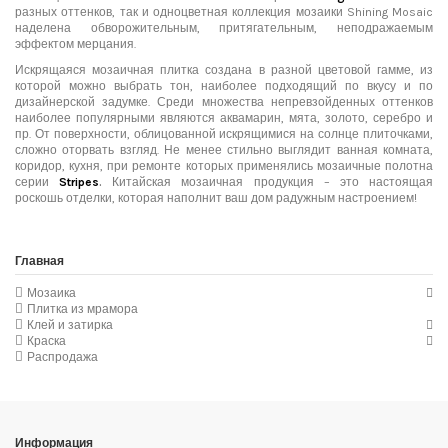
разных оттенков, так и одноцветная коллекция мозаики Shining Mosaic
наделена обворожительным, притягательным, неподражаемым
эффектом мерцания.
Искрящаяся мозаичная плитка создана в разной цветовой гамме, из
которой можно выбрать тон, наиболее подходящий по вкусу и по
дизайнерской задумке. Среди множества непревзойденных оттенков
наиболее популярными являются аквамарин, мята, золото, серебро и
пр. От поверхности, облицованной искрящимися на солнце плиточками,
сложно оторвать взгляд. Не менее стильно выглядит ванная комната,
коридор, кухня, при ремонте которых применялись мозаичные полотна
серии
Stripes
.
Китайская мозаичная продукция – это настоящая
роскошь отделки, которая наполнит ваш дом радужным настроением!
Главная
Мозаика
Плитка из мрамора
Клей и затирка
Краска
Распродажа
Информация