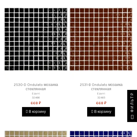
2530-D Ondulato мозаика
2531-B Ondulato мозаика
стеклянная
стеклянная
Ezarri
Ezarri
ФИЛЬТР
32466
32465
668 ₽
668 ₽
В корзину
В корзину