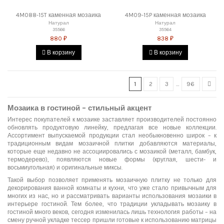
4M088-15T каменная мозаика
4M09-15P каменная мозаика
Натурал
Натурал
35566
35564
880 ₽
838 ₽
В корзину
В корзину
1
2
3
…
96
Мозаика в гостиной – стильный акцент
Интерес покупателей к мозаике заставляет производителей постоянно
обновлять продуктовую линейку, предлагая все новые коллекции.
Ассортимент выпускаемой продукции стал необыкновенно широк – к
традиционным видам мозаичной плитки добавляются материалы,
которые еще недавно не ассоциировались с мозаикой (металл, бамбук,
термодерево), появляются новые формы (круглая, шести- и
восьмиугольная) и оригинальные миксы.
Такой выбор позволяет применять мозаичную плитку не только для
декорирования ванной комнаты и кухни, что уже стало привычным для
многих из нас, но и рассматривать варианты использования мозаики в
интерьере гостиной. Тем более, что традиции укладывать мозаику в
гостиной много веков, сегодня изменилась лишь технология работы – на
смену ручной укладке тессер пришли готовые к использованию матрицы