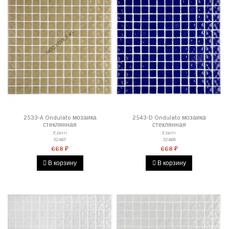
2533-A Ondulato мозаика
2543-D Ondulato мозаика
стеклянная
стеклянная
Ezarri
Ezarri
32467
32468
668 ₽
668 ₽
В корзину
В корзину