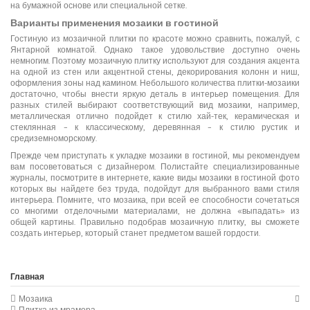
на бумажной основе или специальной сетке.
Варианты применения мозаики в гостиной
Гостиную из мозаичной плитки по красоте можно сравнить, пожалуй, с
Янтарной комнатой. Однако такое удовольствие доступно очень
немногим. Поэтому мозаичную плитку используют для создания акцента
на одной из стен или акцентной стены, декорирования колонн и ниш,
оформления зоны над камином. Небольшого количества плитки-мозаики
достаточно, чтобы внести яркую деталь в интерьер помещения. Для
разных стилей выбирают соответствующий вид мозаики, например,
металлическая отлично подойдет к стилю хай-тек, керамическая и
стеклянная – к классическому, деревянная – к стилю рустик и
средиземноморскому.
Прежде чем приступать к укладке мозаики в гостиной, мы рекомендуем
вам посоветоваться с дизайнером. Полистайте специализированные
журналы, посмотрите в интернете, какие виды мозаики в гостиной фото
которых вы найдете без труда, подойдут для выбранного вами стиля
интерьера. Помните, что мозаика, при всей ее способности сочетаться
со многими отделочными материалами, не должна «выпадать» из
общей картины. Правильно подобрав мозаичную плитку, вы сможете
создать интерьер, который станет предметом вашей гордости.
Главная
Мозаика
Плитка из мрамора