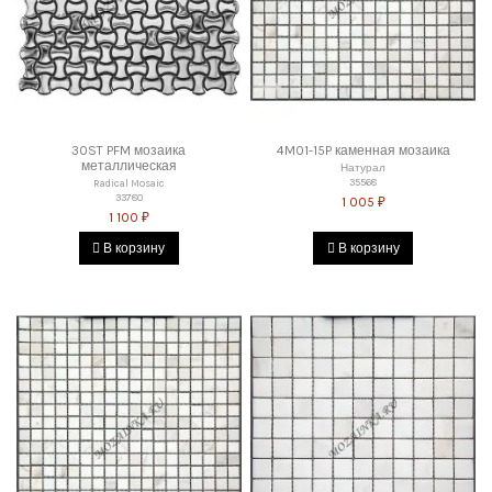
30ST PFM мозаика
4M01-15P каменная мозаика
металлическая
Натурал
35568
Radical Mosaic
33780
1 005 ₽
1 100 ₽
В корзину
В корзину