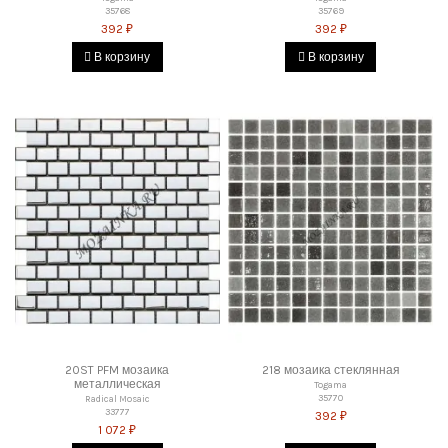
35768
35769
392 ₽
392 ₽
В корзину
В корзину
20ST PFM мозаика
218 мозаика стеклянная
металлическая
Togama
35770
Radical Mosaic
33777
392 ₽
1 072 ₽