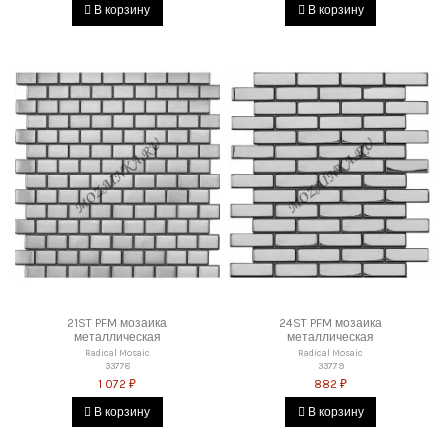
В корзину
В корзину
21ST PFM мозаика
24ST PFM мозаика
металлическая
металлическая
Radical Mosaic
Radical Mosaic
33778
33779
1 072 ₽
882 ₽
В корзину
В корзину