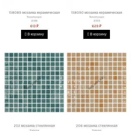
158089 мозаика керамическая
158090 мозаика керамическая
Tonomosaic
Tonomosaic
31918
31919
613 ₽
629 ₽
В корзину
В корзину
202 мозаика стеклянная
206 мозаика стеклянная
Togama
Togama