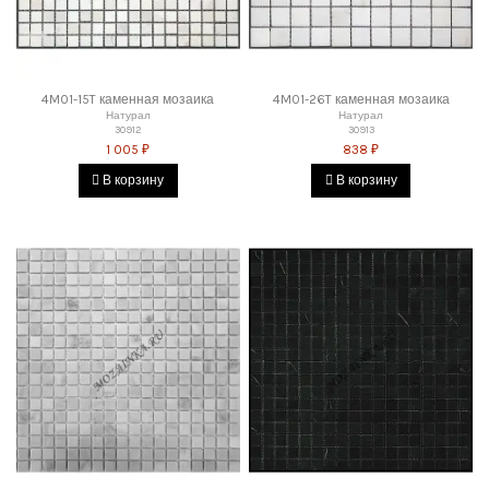
4M01-15T каменная мозаика
4M01-26T каменная мозаика
Натурал
Натурал
30912
30913
1 005 ₽
838 ₽
В корзину
В корзину