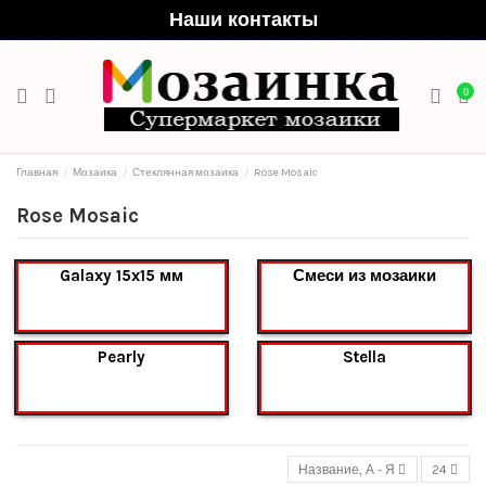
Наши контакты
0
Главная
Мозаика
Стеклянная мозаика
Rose Mosaic
Rose Mosaic
Galaxy 15x15 мм
Смеси из мозаики
Pearly
Stella
Название, А - Я
24