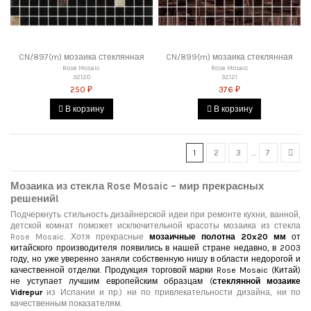
CN/897(m) мозаика стеклянная
CN/899(m) мозаика стеклянная
Rose Mosaic
Rose Mosaic
32120
32121
250 ₽
376 ₽
В корзину
В корзину
1
2
3
…
7
Мозаика из стекла Rose Mosaic – мир прекрасных
решений!
Подчеркнуть стильность дизайнерской идеи при ремонте кухни, ванной,
детской комнат поможет исключительной красоты мозаика из стекла
Rose Mosaic. Хотя прекрасные
мозаичные полотна 20x20 мм
от
китайского производителя появились в нашей стране недавно, в 2003
году, но уже уверенно заняли собственную нишу в области недорогой и
качественной отделки. Продукция торговой марки Rose Mosaic (Китай)
не уступает лучшим европейским образцам (
стеклянной мозаике
Vidrepur
из Испании и пр.) ни по привлекательности дизайна, ни по
качественным показателям.