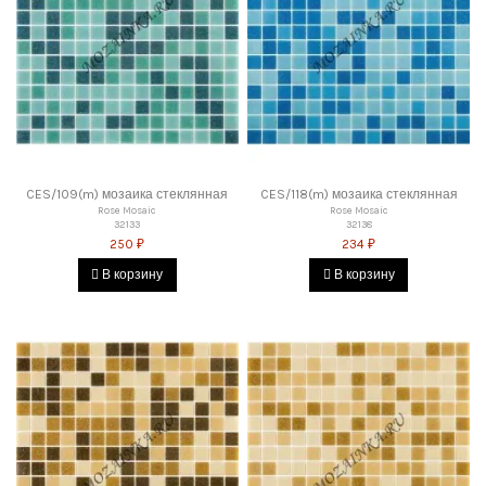
CES/109(m) мозаика стеклянная
CES/118(m) мозаика стеклянная
Rose Mosaic
Rose Mosaic
32133
32138
250 ₽
234 ₽
В корзину
В корзину