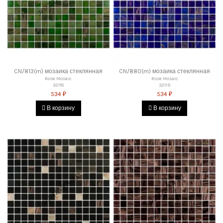
CN/813(m) мозаика стеклянная
CN/880(m) мозаика стеклянная
Rose Mosaic
Rose Mosaic
32118
32119
534 ₽
534 ₽
В корзину
В корзину