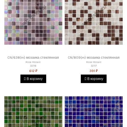
CN/638(m) мозаика стеклянная
CN/809(m) мозаика стеклянная
Rose Mosaic
Rose Mosaic
32116
32117
612 ₽
391 ₽
В корзину
В корзину