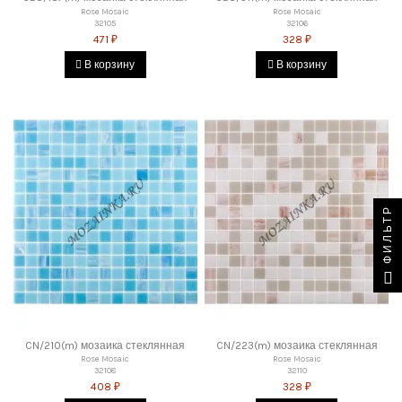
Rose Mosaic
Rose Mosaic
32105
32106
471 ₽
328 ₽
В корзину
В корзину
ФИЛЬТР
CN/210(m) мозаика стеклянная
CN/223(m) мозаика стеклянная
Rose Mosaic
Rose Mosaic
32108
32110
408 ₽
328 ₽