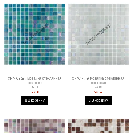
CN/408(m) мозаика стеклянная
CN/617(m) мозаика стеклянная
Rose Mosaic
Rose Mosaic
32114
32115
612 ₽
581 ₽
В корзину
В корзину