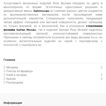
Ассортимент мозаичных изделий Розе Мозаик обширен по цвету и
многообразен по форме. Эстетичные однотонные решения и
декоративные миксы
Safirmosaic
из слияния разных цветов создаются
из высококачественных материалов после прохождения ними
дополнительной обработки. Специальное напыление, придающее
чипам эффект глянцевой или матовой поверхности, делает облицовку
не только красивой, но и безопасной. Как и роскошная
стеклянная
мозаика Safran Mosaic
,
так и изделия бренда Розе Мозаик наделены
противоскользящей, прочной, износоустойчивой поверхностью.
Признание и любовь потребителя получили все виды мозаики Rose, но
особенно восхитительные изделия из серий с перламутром, с
позолотой, с серебром и пр.
Главная
Мозаика
Плитка из мрамора
Клей и затирка
Краска
Распродажа
Информация