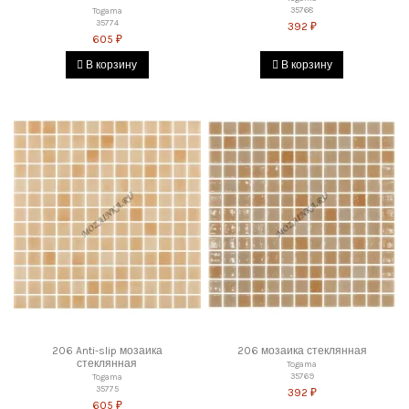
35768
Togama
35774
392 ₽
605 ₽
В корзину
В корзину
206 Anti-slip мозаика
206 мозаика стеклянная
стеклянная
Togama
35769
Togama
35775
392 ₽
605 ₽