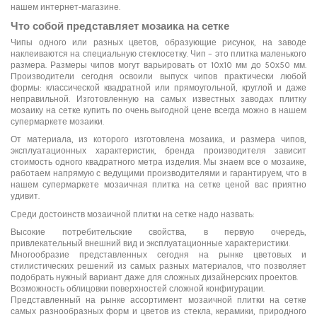
нашем интернет-магазине.
Что собой представляет мозаика на сетке
Чипы одного или разных цветов, образующие рисунок, на заводе
наклеиваются на специальную стеклосетку. Чип – это плитка маленького
размера. Размеры чипов могут варьировать от 10х10 мм до 50х50 мм.
Производители сегодня освоили выпуск чипов практически любой
формы: классической квадратной или прямоугольной, круглой и даже
неправильной. Изготовленную на самых известных заводах плитку
мозаику на сетке купить по очень выгодной цене всегда можно в нашем
супермаркете мозаики.
От материала, из которого изготовлена мозаика, и размера чипов,
эксплуатационных характеристик, бренда производителя зависит
стоимость одного квадратного метра изделия. Мы знаем все о мозаике,
работаем напрямую с ведущими производителями и гарантируем, что в
нашем супермаркете мозаичная плитка на сетке ценой вас приятно
удивит.
Среди достоинств мозаичной плитки на сетке надо назвать:
Высокие потребительские свойства, в первую очередь,
привлекательный внешний вид и эксплуатационные характеристики.
Многообразие представленных сегодня на рынке цветовых и
стилистических решений из самых разных материалов, что позволяет
подобрать нужный вариант даже для сложных дизайнерских проектов.
Возможность облицовки поверхностей сложной конфигурации.
Представленный на рынке ассортимент мозаичной плитки на сетке
самых разнообразных форм и цветов из стекла, керамики, природного