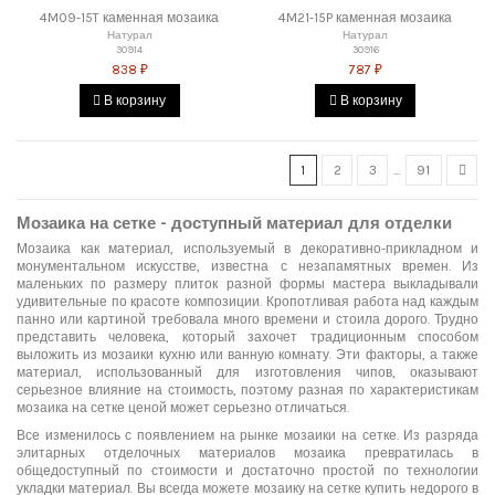
4M09-15T каменная мозаика
4M21-15P каменная мозаика
Натурал
Натурал
30914
30916
838 ₽
787 ₽
В корзину
В корзину
1
2
3
…
91
Мозаика на сетке - доступный материал для отделки
Мозаика как материал, используемый в декоративно-прикладном и
монументальном искусстве, известна с незапамятных времен. Из
маленьких по размеру плиток разной формы мастера выкладывали
удивительные по красоте композиции. Кропотливая работа над каждым
панно или картиной требовала много времени и стоила дорого. Трудно
представить человека, который захочет традиционным способом
выложить из мозаики кухню или ванную комнату. Эти факторы, а также
материал, использованный для изготовления чипов, оказывают
серьезное влияние на стоимость, поэтому разная по характеристикам
мозаика на сетке ценой может серьезно отличаться.
Все изменилось с появлением на рынке мозаики на сетке. Из разряда
элитарных отделочных материалов мозаика превратилась в
общедоступный по стоимости и достаточно простой по технологии
укладки материал. Вы всегда можете мозаику на сетке купить недорого в