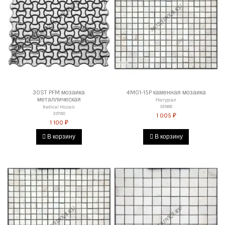
30ST PFM мозаика
4M01-15P каменная мозаика
металлическая
Натурал
35568
Radical Mosaic
33780
1 005 ₽
1 100 ₽
В корзину
В корзину