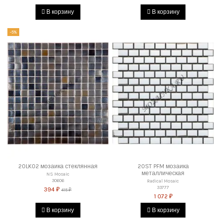
В корзину
В корзину
-5%
20LK02 мозаика стеклянная
20ST PFM мозаика
металлическая
NS Mosaic
30606
Radical Mosaic
33777
394 ₽
415 ₽
1 072 ₽
В корзину
В корзину