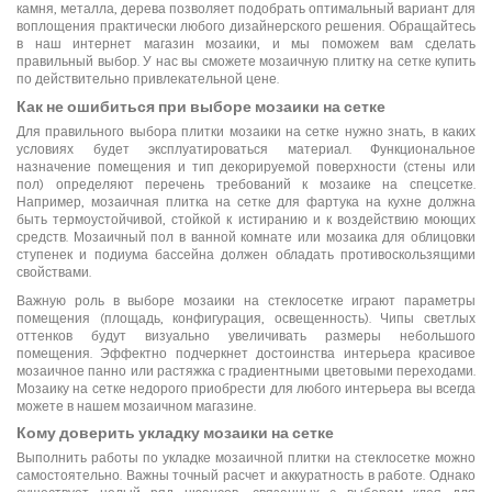
камня, металла, дерева позволяет подобрать оптимальный вариант для
воплощения практически любого дизайнерского решения. Обращайтесь
в наш интернет магазин мозаики, и мы поможем вам сделать
правильный выбор. У нас вы сможете мозаичную плитку на сетке купить
по действительно привлекательной цене.
Как не ошибиться при выборе мозаики на сетке
Для правильного выбора плитки мозаики на сетке нужно знать, в каких
условиях будет эксплуатироваться материал. Функциональное
назначение помещения и тип декорируемой поверхности (стены или
пол) определяют перечень требований к мозаике на спецсетке.
Например, мозаичная плитка на сетке для фартука на кухне должна
быть термоустойчивой, стойкой к истиранию и к воздействию моющих
средств. Мозаичный пол в ванной комнате или мозаика для облицовки
ступенек и подиума бассейна должен обладать противоскользящими
свойствами.
Важную роль в выборе мозаики на стеклосетке играют параметры
помещения (площадь, конфигурация, освещенность). Чипы светлых
оттенков будут визуально увеличивать размеры небольшого
помещения. Эффектно подчеркнет достоинства интерьера красивое
мозаичное панно или растяжка с градиентными цветовыми переходами.
Мозаику на сетке недорого приобрести для любого интерьера вы всегда
можете в нашем мозаичном магазине.
Кому доверить укладку мозаики на сетке
Выполнить работы по укладке мозаичной плитки на стеклосетке можно
самостоятельно. Важны точный расчет и аккуратность в работе. Однако