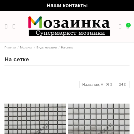
Наши контакты
0
Главная
Мозаика
Виды мозаики
На сетке
На сетке
Название, А - Я
24