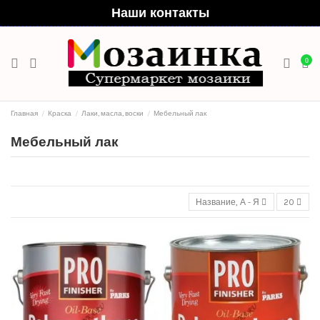
Наши контакты
0
Главная
Краска
Лаки, масла, воски
Мебельный лак
Мебельный лак
Название, А - Я
20