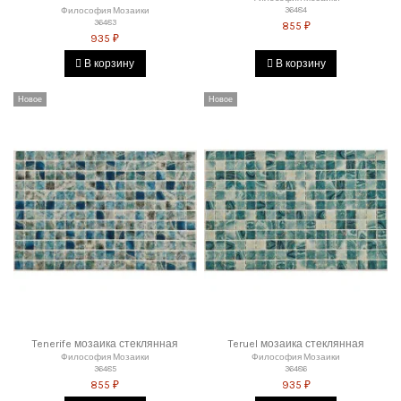
36484
Философия Мозаики
36483
855 ₽
935 ₽
В корзину
В корзину
Новое
Новое
Tenerife мозаика стеклянная
Teruel мозаика стеклянная
Философия Мозаики
Философия Мозаики
36485
36486
855 ₽
935 ₽