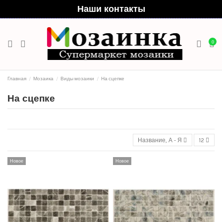
Наши контакты
0
Главная
Мозаика
Виды мозаики
На сцепке
На сцепке
Название, А - Я
12
Новое
Новое