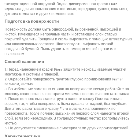
эксплуатационной нагрузкой. Водно-дисперсионная краска Fiora
идеальна для использования в гостиных, коридорах, кухнях, спальнях,
детских комнатах и других помещениях.
Подготовка поверхности
Поверхность должна быть однородной, выровненной, высохшей и
чистой. Имеющиеся непрочные части и отстающие слои старых
покрытий удалить. Трещины и сколы выровнять с помощью штукатурных
или шпаклевочных составов. Шпатлевку отшлифовать мелкой
наждачной бумагой. Пыль удалить с помощью мягкой щетки или
пылесосом.
Способ нанесения
1. Перед нанесением краски Fiora защитите неокрашиваемые участки
монтажным скотчем и пленкой.
2. Обработайте поверхность грунтом глубоко проникновения Primer
валиком, кистью.
3. Во избежание заметных стыков на поверхности всегда работайте по
мокрому краю, оставляю по краям минимальное количество материала.
4. После полного высыхания грунта нанести краску Fiora валиком с
ворсом, так, чтобы поверхность была идеально гладкой, без «шубки».
Для этого раскатывайте краску Fiora в разных направлениях по
поверхности. После полного высыхания первого слоя нанесите второй
слой, если это необходимо. В труднодоступных местах воспользуйтесь
кистью.
5. Не допускается смешивание с материалами других производителей.
Характеристики