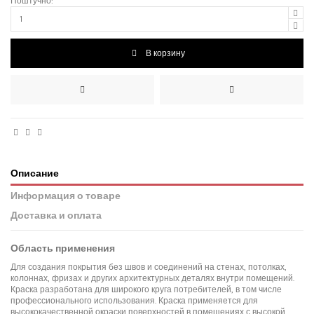
Поштучно:
В корзину
Описание
Информация о товаре
Доставка и оплата
Область применения
Для создания покрытия без швов и соединений на стенах, потолках,
колоннах, фризах и других архитектурных деталях внутри помещений.
Краска разработана для широкого круга потребителей, в том числе
профессионального использования. Краска применяется для
высококачественной окраски поверхностей в помещениях с высокой