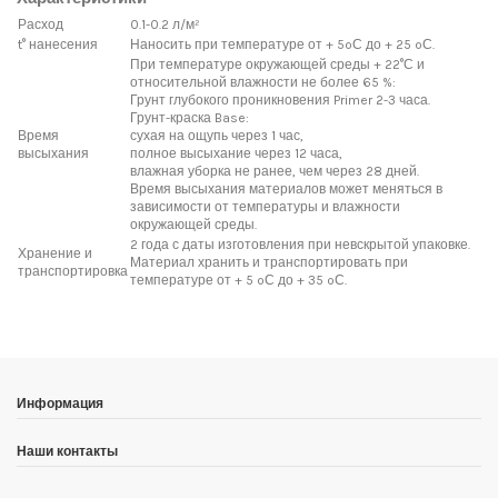
Расход
0.1-0.2 л/м²
t° нанесения
Наносить при температуре от + 5ºС до + 25 ºС.
При температуре окружающей среды + 22°С и
относительной влажности не более 65 %:
Грунт глубокого проникновения Primer 2-3 часа.
Грунт-краска Base:
Время
сухая на ощупь через 1 час,
высыхания
полное высыхание через 12 часа,
влажная уборка не ранее, чем через 28 дней.
Время высыхания материалов может меняться в
зависимости от температуры и влажности
окружающей среды.
2 года с даты изготовления при невскрытой упаковке.
Хранение и
Материал хранить и транспортировать при
транспортировка
температуре от + 5 ºС до + 35 ºС.
Доставка мозаики
1. Самовывоз из магазина:
Адрес магазина мозаики: г.Москва, метро "Румянцево", БП
"Румянцево", корпус Г, вход № 11, пав. 119Г (1 этаж), тел. 8-499-
Информация
229-49-09
Адрес магазина мозаики: г.Москва, метро "Румянцево", БП
Наши контакты
"Румянцево", корпус В, вход № 5, пав. 164/1В (1 этаж),
тел. 8-499-
229-49-09