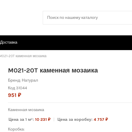
Доставка
M021-20T каменная мозаика
M021-20T каменная мозаика
Бренд:
Натурал
Код
31044
951 ₽
Каменная мозаика
Цена за 1 м²:
10 231 ₽
Цена за коробку:
4 757 ₽
Коробка: