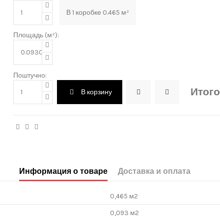
В
1
коробке
0.465
м²
Площадь (м²):
Поштучно:
Итого
В корзину
Информация о товаре
Доставка и оплата
0,465 м2
0,093 м2