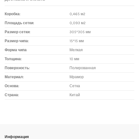
Коробка:
0,465 м2
Площадь сетки:
0,093 м2
Размер сетки:
305*305 мм
Размер чипа:
15*15 мм
Форма чипа
Мелкая
Толщина:
10 мм
Поверхность:
Полированная
Материал:
Мрамор
Основа:
Сетка
Страна:
Китай
Доставка мозаики
1. Самовывоз из магазина:
Адрес магазина мозаики: г.Москва, метро "Румянцево", БП
"Румянцево", корпус Г, вход № 11, пав. 119Г (1 этаж), тел. 8-499-
Информация