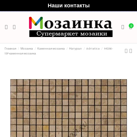
Наши контакты
0
Главная
Мозаика
Каменная мозаика
Натурал
Adriatica
M036-
15P каменная мозаика