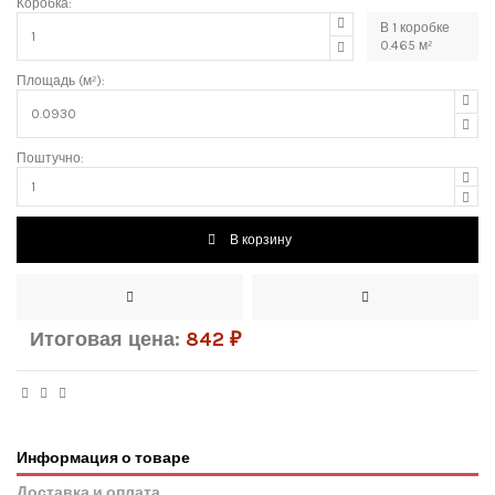
Коробка:
В
1
коробке
0.465
м²
Площадь (м²):
Поштучно:
В корзину
Итоговая цена:
842
₽
Информация о товаре
Доставка и оплата