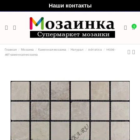
Наши контакты
0
Главная
Мозаика
Каменная мозаика
Натурал
Adriatica
M036-
48T каменная мозаика