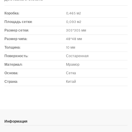
Коробка:
0,465 м2
Площадь сетки:
0,093 м2
Размер сетки:
305*305 мм
Размер чипа:
48*48 мм
Толщина:
10 мм
Поверхность:
Состаренная
Материал:
Мрамор
Основа:
Сетка
Страна:
Китай
Доставка мозаики
1. Самовывоз из магазина:
Адрес магазина мозаики: г.Москва, метро "Румянцево", БП
"Румянцево", корпус Г, вход № 11, пав. 119Г (1 этаж), тел. 8-499-
Информация
229-49-09
Адрес магазина мозаики: г.Москва, метро "Румянцево", БП