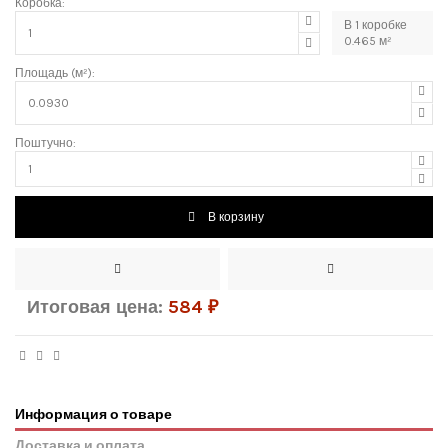
Коробка:
В
1
коробке
0.465
м²
Площадь (м²):
Поштучно:
В корзину
Итоговая цена:
584
₽
Информация о товаре
Доставка и оплата