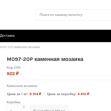
Доставка
M097-20P каменная мозаика
M097-20P каменная мозаика
Код
31191
922 ₽
Каменная мозаика
Цена за 1 м²:
9 914 ₽
Цена за коробку:
4 610 ₽
Коробка:
В
1
коробке
0.465
м²