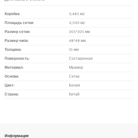
Коробка:
0,465 м2
Площадь сетки:
0,093 м2
Размер сетки:
305*305 мм
Размер чипа:
48*48 мм
Толщина:
10 мм
Поверхность:
Состаренная
Материал:
Мрамор
Основа:
Сетка
Цвет:
Белая
Страна:
Китай
Доставка мозаики
1. Самовывоз из магазина:
Адрес магазина мозаики: г.Москва, метро "Румянцево", БП
"Румянцево", корпус Г, вход № 11, пав. 119Г (1 этаж), тел. 8-499-
Информация