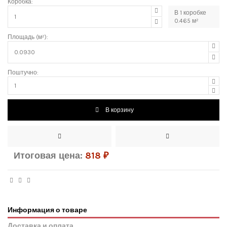
Коробка:
В
1
коробке
0.465
м²
Площадь (м²):
Поштучно:
В корзину
Итоговая цена:
818
₽
Информация о товаре
Доставка и оплата