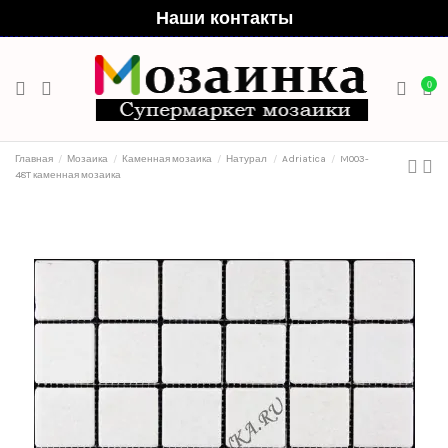
Наши контакты
0
Главная
Мозаика
Каменная мозаика
Натурал
Adriatica
M003-
48T каменная мозаика