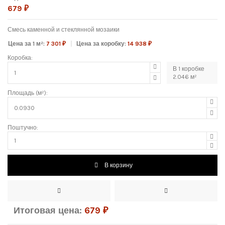
679 ₽
Смесь каменной и стеклянной мозаики
Цена за 1 м²:
7 301 ₽
Цена за коробку:
14 938 ₽
Коробка:
В
1
коробке
2.046
м²
Площадь (м²):
Поштучно:
В корзину
Итоговая цена:
679
₽