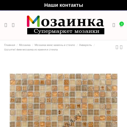
Наши контакты
0
Главная
Мозаика
Мозаика микс камень и стекло
Акварель
Cozumel 4мм мозаика из камня и стекла