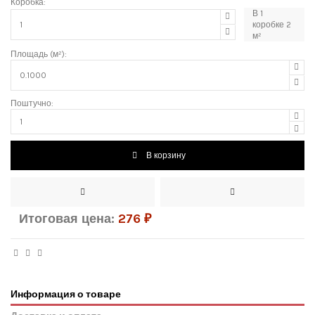
Коробка:
В
1
коробке
2
м²
Площадь (м²):
Поштучно:
В корзину
Итоговая цена:
276
₽
Информация о товаре