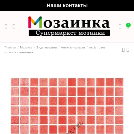
Наши контакты
0
Главная
Мозаика
Виды мозаики
Антискользящая
Antislip 805
мозаика стеклянная