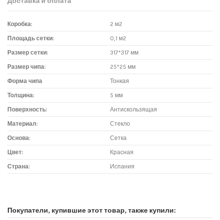
Доставка и оплата
Коробка:
2 м2
Площадь сетки:
0,1 м2
Размер сетки:
317*317 мм
Размер чипа:
25*25 мм
Форма чипа
Тонкая
Толщина:
5 мм
Поверхность:
Антискользящая
Материал:
Стекло
Основа:
Сетка
Цвет:
Красная
Страна:
Испания
Доставка мозаики
1. Самовывоз из магазина:
Покупатели, купившие этот товар, также купили: