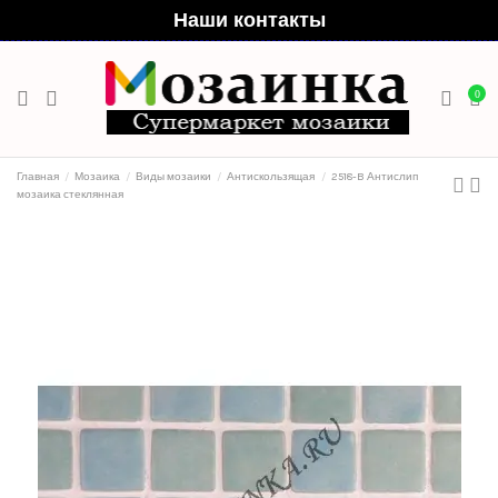
Наши контакты
0
Главная
Мозаика
Виды мозаики
Антискользящая
2518-B Антислип
мозаика стеклянная