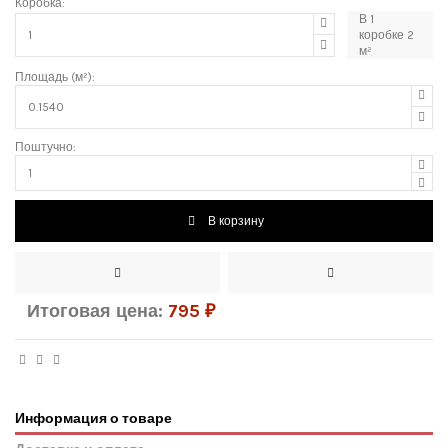
Коробка:
В
1
коробке
2
м²
Площадь (м²):
Поштучно:
В корзину
Итоговая цена:
795
₽
Информация о товаре