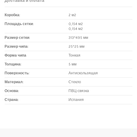
Доставка и оплата
Коробка:
2 м2
Площадь сетки:
0,154 м2
0,154 м2
Размер сетки:
313*495 мм
Размер чипа:
25*25 мм
Форма чипа
Тонкая
Толщина:
5 мм
Поверхность:
Антискользящая
Материал:
Стекло
Основа:
ПВЦ-связка
Страна:
Испания
Доставка мозаики
1. Самовывоз из магазина:
Адрес магазина мозаики: г.Москва, метро "Румянцево", БП