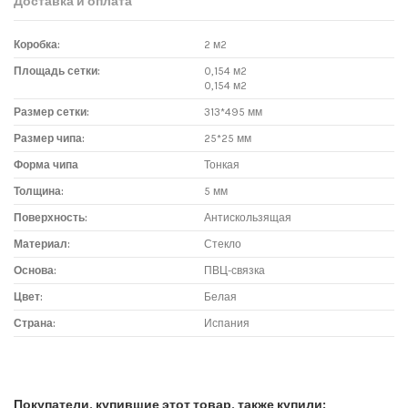
Доставка и оплата
Коробка:
2 м2
Площадь сетки:
0,154 м2
0,154 м2
Размер сетки:
313*495 мм
Размер чипа:
25*25 мм
Форма чипа
Тонкая
Толщина:
5 мм
Поверхность:
Антискользящая
Материал:
Стекло
Основа:
ПВЦ-связка
Цвет:
Белая
Страна:
Испания
Доставка мозаики
1. Самовывоз из магазина:
Покупатели, купившие этот товар, также купили: