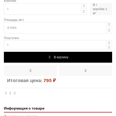
Коробка:
В
1
коробке
2
м²
Площадь (м²):
Поштучно:
В корзину
Итоговая цена:
795
₽
Информация о товаре