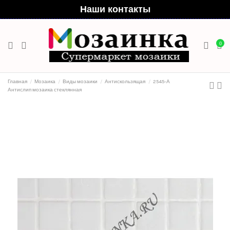
Наши контакты
0
Главная
Мозаика
Виды мозаики
Антискользящая
2545-А
Антислип мозаика стеклянная