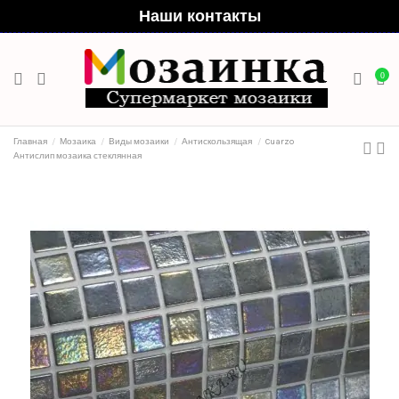
Наши контакты
0
Главная
Мозаика
Виды мозаики
Антискользящая
Cuarzo
Антислип мозаика стеклянная