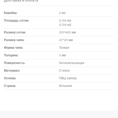
Доставка и оплата
Коробка:
2 м2
Площадь сетки:
0,154 м2
0,154 м2
Размер сетки:
313*495 мм
Размер чипа:
25*25 мм
Форма чипа
Тонкая
Толщина:
5 мм
Поверхность:
Антискользящая
Материал:
Стекло
Основа:
ПВЦ-связка
Страна:
Испания
Доставка мозаики
1. Самовывоз из магазина:
Адрес магазина мозаики: г.Москва, метро "Румянцево", БП