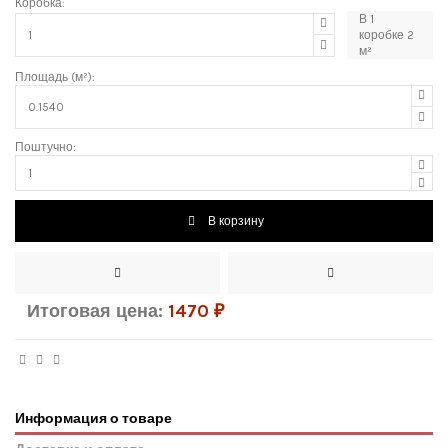
Коробка:
В
1
коробке
2
м²
Площадь (м²):
Поштучно:
В корзину
Итоговая цена:
1470
₽
Информация о товаре