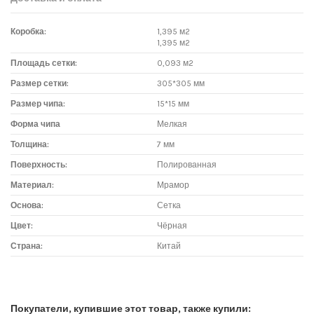
Коробка:
1,395 м2
1,395 м2
Площадь сетки:
0,093 м2
Размер сетки:
305*305 мм
Размер чипа:
15*15 мм
Форма чипа
Мелкая
Толщина:
7 мм
Поверхность:
Полированная
Материал:
Мрамор
Основа:
Сетка
Цвет:
Чёрная
Страна:
Китай
Доставка мозаики
1. Самовывоз из магазина:
Покупатели, купившие этот товар, также купили: