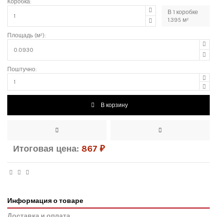
Коробка:
В
1
коробке
1.395
м²
Площадь (м²):
Поштучно:
В корзину
Итоговая цена:
867
₽
Информация о товаре
Доставка и оплата