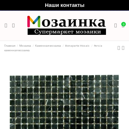
Наши контакты
0
Главная
Мозаика
Каменная мозаика
Bonaparte Mosaic
Persia
каменная мозаика