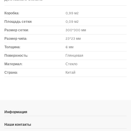
Коробка:
0,99 м2
Площадь сетки:
0,09 м2
Размер сетки:
300*300 мм
Размер чипа:
23*23 мм
Толщина:
6 мм
Поверхность:
Глянцевая
Материал:
Стекло
Страна:
Китай
Доставка мозаики
1. Самовывоз из магазина:
Адрес магазина мозаики: г.Москва, метро "Румянцево", БП
"Румянцево", корпус Г, вход № 11, пав. 119Г (1 этаж), тел. 8-499-
Информация
229-49-09
Адрес магазина мозаики: г.Москва, метро "Румянцево", БП
Наши контакты
"Румянцево", корпус В, вход № 5, пав. 164/1В (1 этаж),
тел. 8-499-