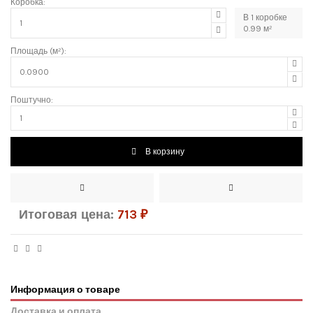
Коробка:
В
1
коробке
0.99
м²
Площадь (м²):
Поштучно:
В корзину
Итоговая цена:
713
₽
Информация о товаре
Доставка и оплата