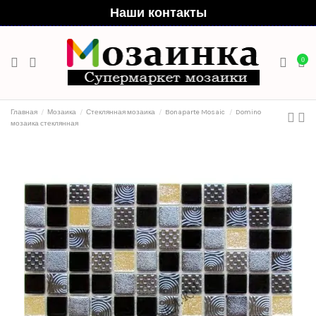
Наши контакты
0
Главная
Мозаика
Стеклянная мозаика
Bonaparte Mosaic
Domino
мозаика стеклянная