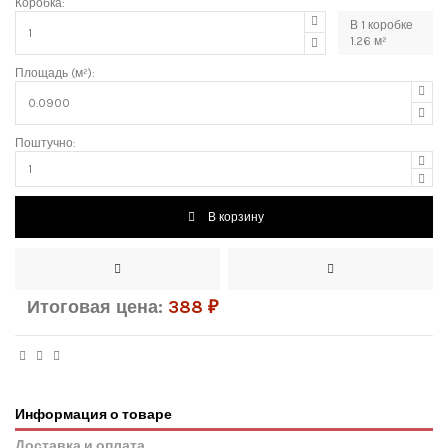
Коробка:
В
1
коробке
1.26
м²
Площадь (м²):
Поштучно:
В корзину
Итоговая цена:
388
₽
Информация о товаре
Доставка и оплата