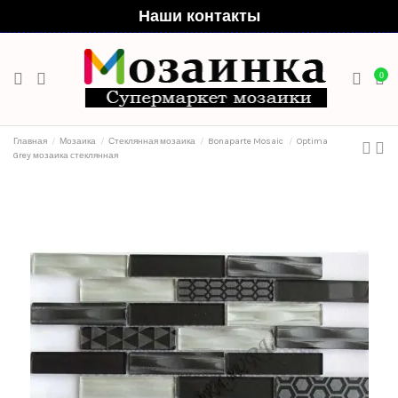
Наши контакты
0
Главная
Мозаика
Стеклянная мозаика
Bonaparte Mosaic
Optima
Grey мозаика стеклянная