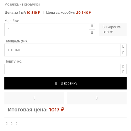
Мозаика из керамики
Цена за 1 м²:
10 819 ₽
Цена за коробку:
20 340 ₽
Коробка:
В
1
коробке
1.88
м²
Площадь (м²):
Поштучно:
В корзину
Итоговая цена:
1017
₽