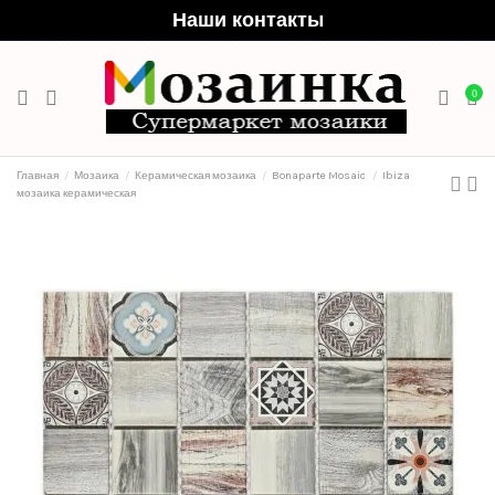
Наши контакты
0
Главная
Мозаика
Керамическая мозаика
Bonaparte Mosaic
Ibiza
мозаика керамическая