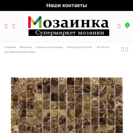
Наши контакты
0
Главная
Мозаика
Каменная мозаика
Bonaparte Mosaic
Ferato 20
pol каменная мозаика