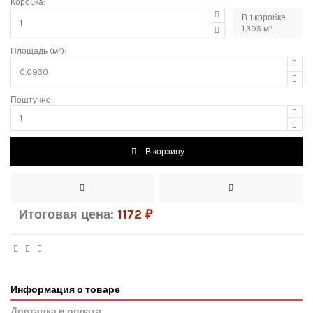
Коробка:
В
1
коробке
1.395
м²
Площадь (м²):
Поштучно:
В корзину
Итоговая цена:
1172
₽
Информация о товаре
Доставка и оплата