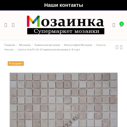
Наши контакты
0
Главная
Мозаика
Каменная мозаика
Философия Мозаики
Classic
Mosaic
Crema Marfil 20-4T каменная мозаика 2-й сорт
В продаже!