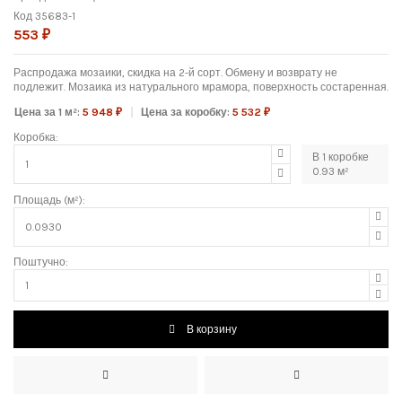
Код
35683-1
553 ₽
Распродажа мозаики, скидка на 2-й сорт. Обмену и возврату не
подлежит. Мозаика из натурального мрамора, поверхность состаренная.
Цена за 1 м²:
5 948 ₽
Цена за коробку:
5 532 ₽
Коробка:
В
1
коробке
0.93
м²
Площадь (м²):
Поштучно:
В корзину