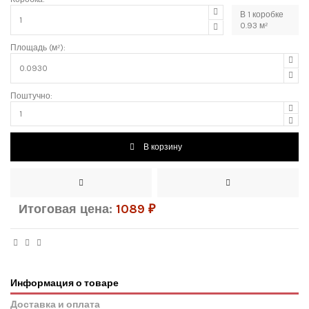
В
1
коробке
0.93
м²
Площадь (м²):
Поштучно:
В корзину
Итоговая цена:
1089
₽
Информация о товаре
Доставка и оплата