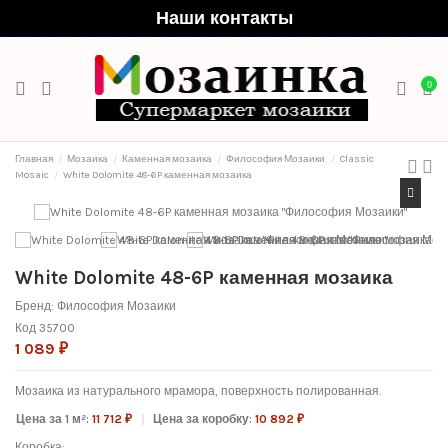
Наши контакты
0
Главная
Мозаика
Каменная мозаика
Философия Мозаики
Classic
Mosaic
White Dolomite 48-6P каменная мозаика
White Dolomite 48-6P каменная мозаика
Бренд:
Философия Мозаики
Код
35700
1 089 ₽
Мозаика из натурального мрамора, поверхность полированная.
Цена за 1 м²:
11 712 ₽
Цена за коробку:
10 892 ₽
Коробка: