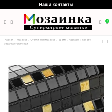
Наши контакты
0
Главная
Мозаика
Стеклянная мозаика
Ezarri
Cocktail
Eclipse
мозаика стеклянная