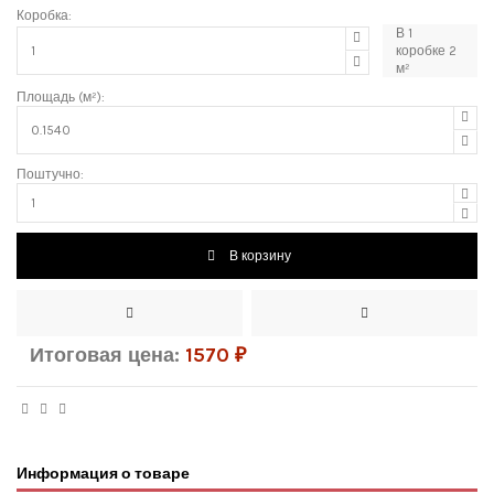
Коробка:
В
1
коробке
2
м²
Площадь (м²):
Поштучно:
В корзину
Итоговая цена:
1570
₽
Информация о товаре