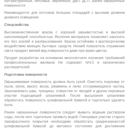
оштукатуренные, гипсовые, кирпичные, ДВП, ДСП, ранее окрашенные
поверхности.
Рекомендуется для потолков больших площадей с высоким уровнем
дневного освещения.
Спецсвойства
Высококачественная краска с хорошей укрывистостью и высокой
наполняющей способностью. Реология материала позволяет наносить
его без усилий и разбрызгивания. Краска устойчива к краткосрочному
воздействию моющих бытовых средств. Низкий показатель отражения
света придает мягкий вид поверхности даже при ярких цветах.
Продукт разработан на основании многолетнего изучения требований
профессиональных маляров. Не содержит NFEO и органических
растворителей.
Подготовка поверхности
Окрашиваемая поверхность должна быть сухой. Очистить подложку от
пыли, грязи, масел, воска, ржавчины и легко отслаивающихся частиц.
Зашпаклевать швы, трещины, отверстия от гвоздей и другие неровные
участки подходящей шпаклевкой. После высыхания шпаклевки
обработать поверхность шлифовальной бумагой и тщательно удалить
пыль.
Ранее окрашенные поверхности следует вымыть водным раствором
соды, после чего тщательно промыть водой. Глянцевые участки старого
лакокрасочного покрытия необходимо обработать среднезернистой
шлифовальной бумагой до матового состояния для достижения