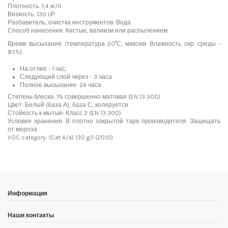
Плотность: 1,4 кг/л.
Вязкость: 130 сР
Разбавитель, очистка инструментов: Вода
Способ нанесения: Кистью, валиком или распылением
Время высыхания (температура 20°С, максим. Влажность окр. среды -
85%):
На отлип - 1 час,
Следующий слой через - 3 часа
Полное высыхание: 24 часа
Степень блеска: 1% совершенно матовая (EN 13 300)
Цвет: Белый (база А), база С, колеруется.
Стойкость к мытью: Класс 3 (EN 13 300)
Условия хранения: В плотно закрытой таре производителя. Защищать
от мороза
VOC category: (Cat A/a) 130 g/l (2010)
Доставка мозаики
Поверхность:
Глубокоматовая
Материал:
Краска
1. Самовывоз из магазина:
Адрес магазина мозаики: г.Москва, метро "Румянцево", БП
Основа:
Акриловая
"Румянцево", корпус Г, вход № 11, пав. 119Г (1 этаж), тел. 8-499-
Водная
Информация
229-49-09
Цвет:
Белая
Адрес магазина мозаики: г.Москва, метро "Румянцево", БП
Наши контакты
"Румянцево", корпус В, вход № 5, пав. 164/1В (1 этаж),
тел. 8-499-
Вес
3 л
229-49-09