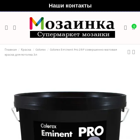
Наши контакты
0
Главная
Краска
Colorex
Colorex Eminent Pro 2RF совершенно матовая
краска для потолка 3л