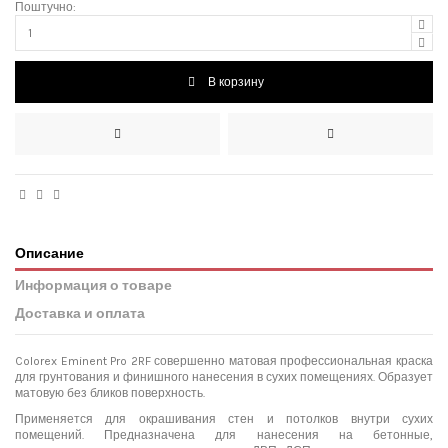
Поштучно:
В корзину
Описание
Информация о товаре
Доставка и оплата
Colorex Eminent Pro 2RF совершенно матовая профессиональная краска
для грунтования и финишного нанесения в сухих помещениях. Образует
матовую без бликов поверхность.
Применяется для окрашивания стен и потолков внутри сухих
помещений. Предназначена для нанесения на бетонные,