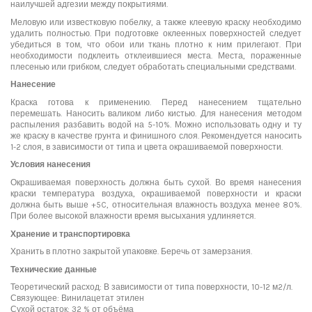
наилучшей адгезии между покрытиями.
Меловую или известковую побелку, а также клеевую краску необходимо
удалить полностью. При подготовке оклеенных поверхностей следует
убедиться в том, что обои или ткань плотно к ним прилегают. При
необходимости подклеить отклеившиеся места. Места, пораженные
плесенью или грибком, следует обработать специальными средствами.
Нанесение
Краска готова к применению. Перед нанесением тщательно
перемешать. Наносить валиком либо кистью. Для нанесения методом
распыления разбавить водой на 5-10%. Можно использовать одну и ту
же краску в качестве грунта и финишного слоя. Рекомендуется наносить
1-2 слоя, в зависимости от типа и цвета окрашиваемой поверхности.
Условия нанесения
Окрашиваемая поверхность должна быть сухой. Во время нанесения
краски температура воздуха, окрашиваемой поверхности и краски
должна быть выше +5C, относительная влажность воздуха менее 80%.
При более высокой влажности время высыхания удлиняется.
Хранение и транспортировка
Хранить в плотно закрытой упаковке. Беречь от замерзания.
Технические данные
Теоретический расход: В зависимости от типа поверхности, 10-12 м2/л.
Связующее: Винилацетат этилен
Сухой остаток: 32 % от объёма