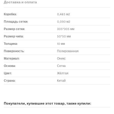
Доставка и оплата
Коробка:
0,465 м2
Площадь сетки:
0,093 м2
Размер сетки:
305*305 мм
Размер чипа:
50*50 мм
Толщина:
10 мм
Поверхность:
Полированная
Материал:
Оникс
Основа:
Сетка
Цвет:
Жёлтая
Страна:
Китай
Доставка мозаики
1. Самовывоз из магазина:
Покупатели, купившие этот товар, также купили:
Адрес магазина мозаики: г.Москва, метро "Румянцево", БП
"Румянцево", корпус Г, вход № 11, пав. 119Г (1 этаж), тел. 8-499-