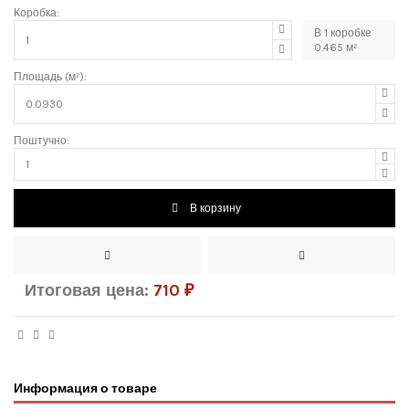
Коробка:
В
1
коробке
0.465
м²
Площадь (м²):
Поштучно:
В корзину
Итоговая цена:
710
₽
Информация о товаре