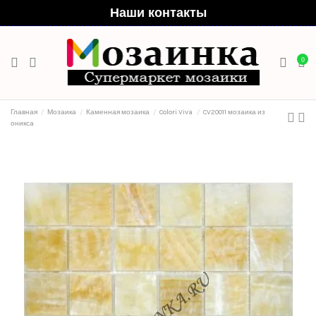
Наши контакты
0
Главная
Мозаика
Каменная мозаика
Colori Viva
CV20011 мозаика из
оникса