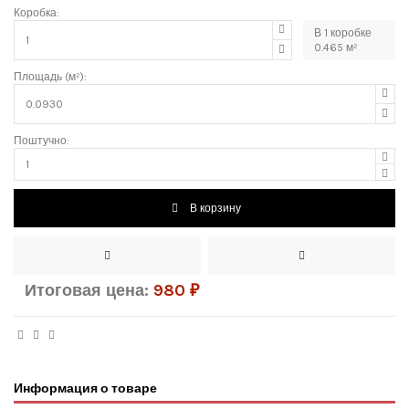
Коробка:
В
1
коробке
0.465
м²
Площадь (м²):
Поштучно:
В корзину
Итоговая цена:
980
₽
Информация о товаре