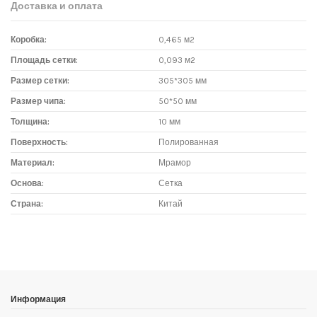
Доставка и оплата
Коробка:
0,465 м2
Площадь сетки:
0,093 м2
Размер сетки:
305*305 мм
Размер чипа:
50*50 мм
Толщина:
10 мм
Поверхность:
Полированная
Материал:
Мрамор
Основа:
Сетка
Страна:
Китай
Доставка мозаики
1. Самовывоз из магазина:
Адрес магазина мозаики: г.Москва, метро "Румянцево", БП
"Румянцево", корпус Г, вход № 11, пав. 119Г (1 этаж), тел. 8-499-
Информация
229-49-09