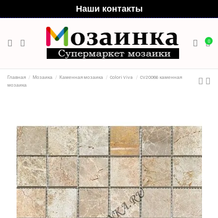
Наши контакты
0
Главная
Мозаика
Каменная мозаика
Colori Viva
CV20086 каменная
мозаика