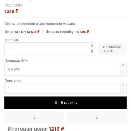
Код
30286
1 216 ₽
Смесь стеклянной и алюминиевой мозаики
Цена за 1 м²:
13 514 ₽
Цена за коробку:
14 595 ₽
Коробка:
В
1
коробке
1.08
м²
Площадь (м²):
Поштучно:
В корзину
Итоговая цена:
1216
₽