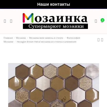
Наши контакты
0
Главная
Мозаика
Мозаика микс камень и стекло
Философия
Мозаики
Hexagon Brown Metal мозаика из стекла и алюминия