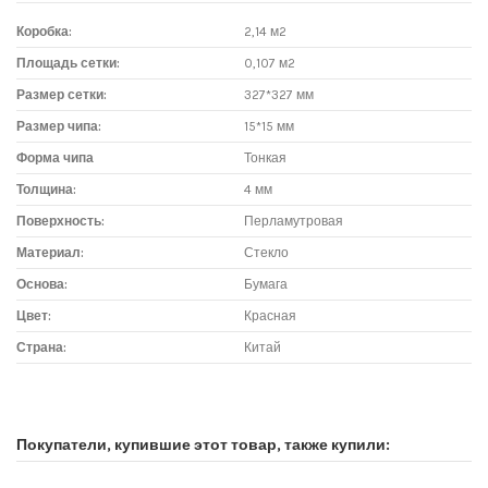
Коробка:
2,14 м2
Площадь сетки:
0,107 м2
Размер сетки:
327*327 мм
Размер чипа:
15*15 мм
Форма чипа
Тонкая
Толщина:
4 мм
Поверхность:
Перламутровая
Материал:
Стекло
Основа:
Бумага
Цвет:
Красная
Страна:
Китай
Доставка мозаики
1. Самовывоз из магазина:
Покупатели, купившие этот товар, также купили:
Адрес магазина мозаики: г.Москва, метро "Румянцево", БП
"Румянцево", корпус Г, вход № 11, пав. 119Г (1 этаж), тел. 8-499-