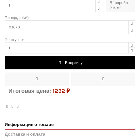
В
1
коробке
2.14
м²
Площадь (м²):
Поштучно:
В корзину
Итоговая цена:
1232
₽
Информация о товаре
Доставка и оплата