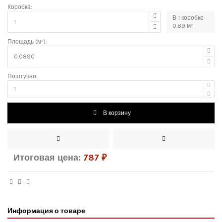
Коробка:
В
1
коробке
0.89
м²
Площадь (м²):
Поштучно:
В корзину
Итоговая цена:
787
₽
Информация о товаре