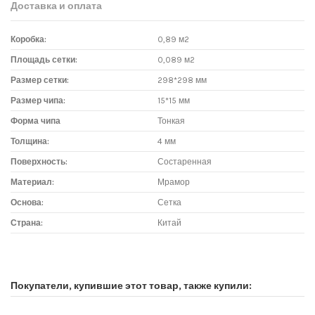
Доставка и оплата
Коробка:
0,89 м2
Площадь сетки:
0,089 м2
Размер сетки:
298*298 мм
Размер чипа:
15*15 мм
Форма чипа
Тонкая
Толщина:
4 мм
Поверхность:
Состаренная
Материал:
Мрамор
Основа:
Сетка
Страна:
Китай
Доставка мозаики
1. Самовывоз из магазина:
Покупатели, купившие этот товар, также купили:
Адрес магазина мозаики: г.Москва, метро "Румянцево", БП
"Румянцево", корпус Г, вход № 11, пав. 119Г (1 этаж), тел. 8-499-