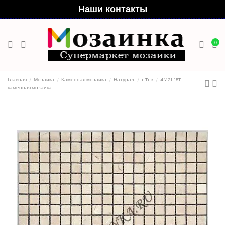
Наши контакты
0
Главная
Мозаика
Каменная мозаика
Натурал
i-Tile
4M21-15T
каменная мозаика