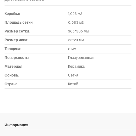
Коробка:
1,023 м2
Площадь сетки:
0,093 м2
Размер сетки:
305*305 мм
Размер чипа:
23*23 мм
Толщина:
8 мм
Поверхность:
Глазурованная
Материал:
Керамика
Основа:
Сетка
Страна:
Китай
Доставка мозаики
1. Самовывоз из магазина:
Адрес магазина мозаики: г.Москва, метро "Румянцево", БП
"Румянцево", корпус Г, вход № 11, пав. 119Г (1 этаж), тел. 8-499-
Информация
229-49-09
Адрес магазина мозаики: г.Москва, метро "Румянцево", БП