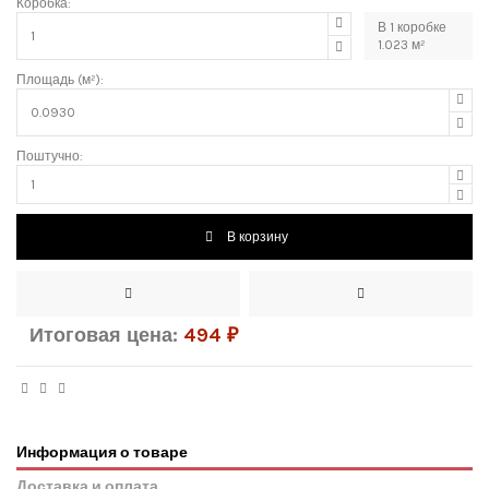
Коробка:
В
1
коробке
1.023
м²
Площадь (м²):
Поштучно:
В корзину
Итоговая цена:
494
₽
Информация о товаре
Доставка и оплата