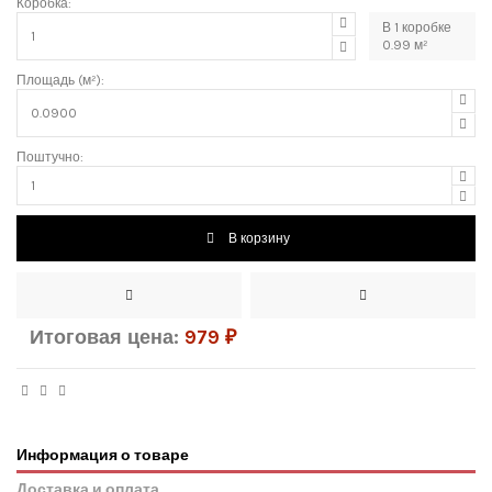
Коробка:
В
1
коробке
0.99
м²
Площадь (м²):
Поштучно:
В корзину
Итоговая цена:
979
₽
Информация о товаре
Доставка и оплата