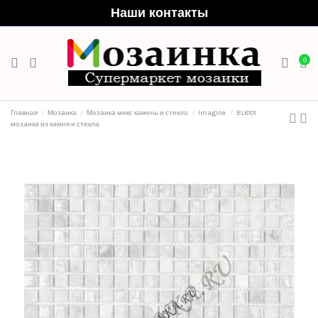
Наши контакты
0
Главная
Мозаика
Мозаика микс камень и стекло
Imagine
BL8101
мозаика из камня и стекла