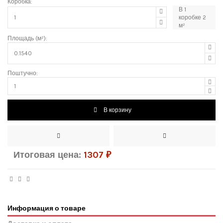
Коробка:
В
1
коробке
2
м²
Площадь (м²):
Поштучно:
В корзину
Итоговая цена:
1307
₽
Информация о товаре