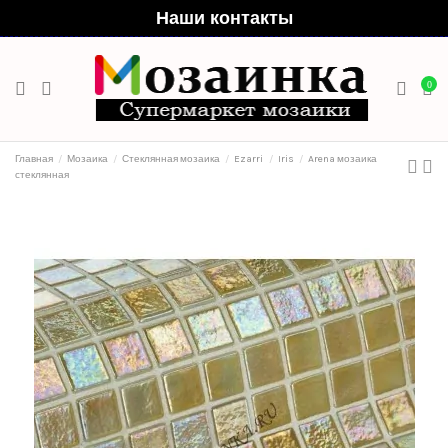
Наши контакты
0
Главная
Мозаика
Стеклянная мозаика
Ezarri
Iris
Arena мозаика
стеклянная