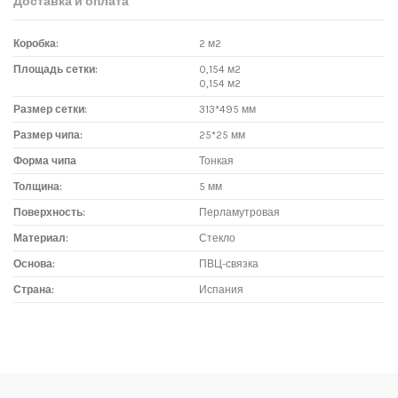
Доставка и оплата
Коробка:
2 м2
Площадь сетки:
0,154 м2
0,154 м2
Размер сетки:
313*495 мм
Размер чипа:
25*25 мм
Форма чипа
Тонкая
Толщина:
5 мм
Поверхность:
Перламутровая
Материал:
Стекло
Основа:
ПВЦ-связка
Страна:
Испания
Доставка мозаики
1. Самовывоз из магазина:
Адрес магазина мозаики: г.Москва, метро "Румянцево", БП