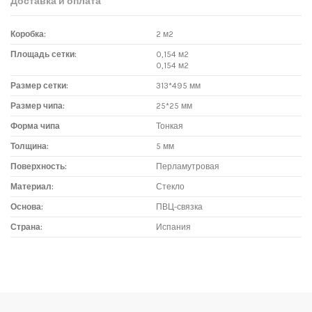
Доставка и оплата
Коробка:
2 м2
Площадь сетки:
0,154 м2
0,154 м2
Размер сетки:
313*495 мм
Размер чипа:
25*25 мм
Форма чипа
Тонкая
Толщина:
5 мм
Поверхность:
Перламутровая
Материал:
Стекло
Основа:
ПВЦ-связка
Страна:
Испания
Доставка мозаики
1. Самовывоз из магазина:
Адрес магазина мозаики: г.Москва, метро "Румянцево", БП