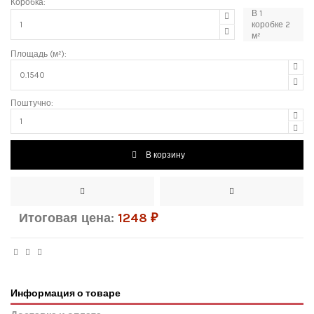
Коробка:
В
1
коробке
2
м²
Площадь (м²):
Поштучно:
В корзину
Итоговая цена:
1248
₽
Информация о товаре