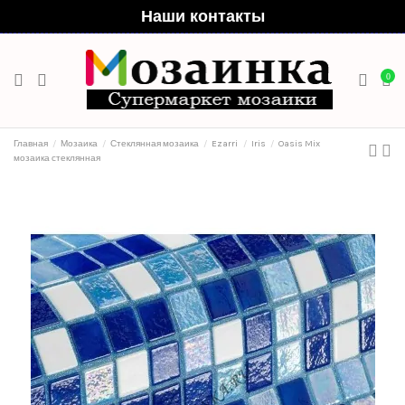
Наши контакты
0
Главная
Мозаика
Стеклянная мозаика
Ezarri
Iris
Oasis Mix
мозаика стеклянная