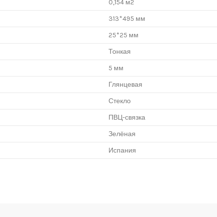
0,154 м2
313*495 мм
25*25 мм
Тонкая
5 мм
Глянцевая
Стекло
ПВЦ-связка
Зелёная
Испания
нцево", корпус Г, вход № 11, пав. 119Г (1 этаж), тел. 8-499-229-49-09