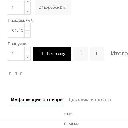
В
1
коробке
2
м²
Площадь (м²):
Поштучно:
Итого
В корзину
Информация о товаре
Доставка и оплата
2 м2
0,154 м2