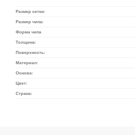
Размер сетки:
Размер чипа:
Форма чипа
Толщина:
Поверхность:
Материал:
Основа:
Цвет:
Страна:
Доставка мозаики
1. Самовывоз из магазина:
Адрес магазина мозаики: г.Москва, метро "Румянцево", БП "Румя