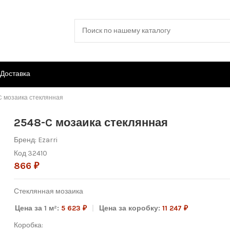
Доставка
C мозаика стеклянная
2548-C мозаика стеклянная
Бренд:
Ezarri
Код
32410
866 ₽
Стеклянная мозаика
Цена за 1 м²:
5 623 ₽
Цена за коробку:
11 247 ₽
Коробка: