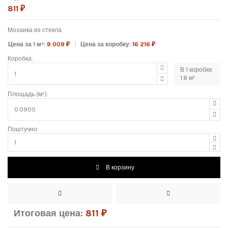
811 ₽
Мозаика из стекла.
Цена за 1 м²:
9 009 ₽
Цена за коробку:
16 216 ₽
Коробка:
В
1
коробке
1.8
м²
Площадь (м²):
Поштучно:
В корзину
Итоговая цена:
811
₽