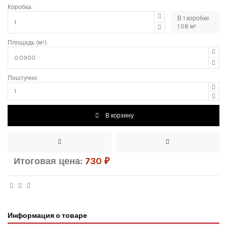
Коробка:
В
1
коробке
1.08
м²
Площадь (м²):
Поштучно:
В корзину
Итоговая цена:
730
₽
Информация о товаре