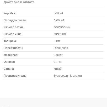
Доставка и оплата
Коробка:
1,08 м2
Площадь сетки:
0,09 м2
Размер сетки:
300*300 мм
Размер чипа:
23*23 мм
Толщина:
8 мм
Поверхность:
Глянцевая
Материал:
Стекло
Основа:
Сетка
Страна:
Китай
Производитель:
Философия Мозаики
Доставка мозаики
1. Самовывоз из магазина:
Адрес магазина мозаики: г.Москва, метро "Румянцево", БП
"Румянцево", корпус Г, вход № 11, пав. 119Г (1 этаж), тел. 8-499-