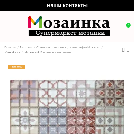
Наши контакты
0
Главная
Мозаика
Стеклянная мозаика
Философия Мозаики
Marrakesh
Marrakesh 3 мозаика стеклянная
В продаже!