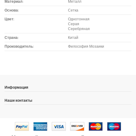
Материал:
Металл
Основа:
Сетка
Цвет:
Однотонная
Серая
Серебряная
Страна:
Китай
Производитель:
Философия Мозаики
Доставка мозаики
1. Самовывоз из магазина:
Адрес магазина мозаики: г.Москва, метро "Румянцево", БП
"Румянцево", корпус Г, вход № 11, пав. 119Г (1 этаж), тел. 8-499-
Информация
229-49-09
Адрес магазина мозаики: г.Москва, метро "Румянцево", БП
Наши контакты
"Румянцево", корпус В, вход № 5, пав. 164/1В (1 этаж),
тел. 8-499-
229-49-09
Адрес магазина красок: г.Москва, метро "Румянцево", БП
"Румянцево", корпус Г, вход № 11 или 8, пав. 224Г (2 этаж),
тел. 8-
499-229-39-09, 8-969-199-49-90
Адрес магазина красок: г.Москва, метро "Румянцево", БП