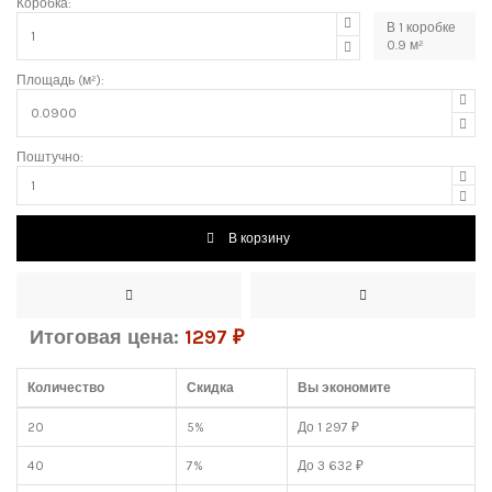
Коробка:
В
1
коробке
0.9
м²
Площадь (м²):
Поштучно:
В корзину
Итоговая цена:
1297
₽
Количество
Скидка
Вы экономите
20
5%
До 1 297 ₽
40
7%
До 3 632 ₽