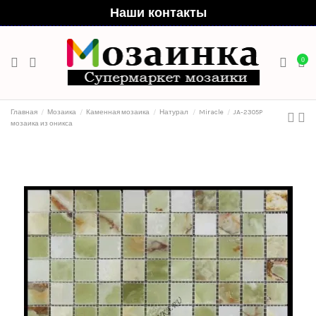
Наши контакты
0
Главная
Мозаика
Каменная мозаика
Натурал
Miracle
JA-2305P
мозаика из оникса