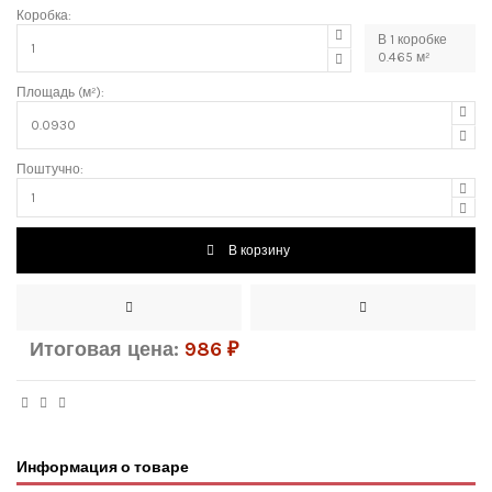
Коробка:
В
1
коробке
0.465
м²
Площадь (м²):
Поштучно:
В корзину
Итоговая цена:
986
₽
Информация о товаре