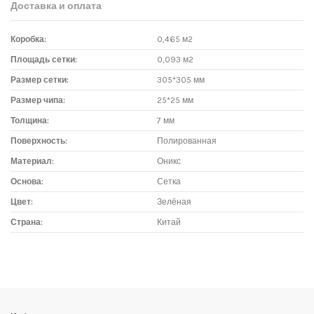
Доставка и оплата
Коробка:
0,465 м2
Площадь сетки:
0,093 м2
Размер сетки:
305*305 мм
Размер чипа:
25*25 мм
Толщина:
7 мм
Поверхность:
Полированная
Материал:
Оникс
Основа:
Сетка
Цвет:
Зелёная
Страна:
Китай
Доставка мозаики
1. Самовывоз из магазина:
Адрес магазина мозаики: г.Москва, метро "Румянцево", БП
"Румянцево", корпус Г, вход № 11, пав. 119Г (1 этаж), тел. 8-499-