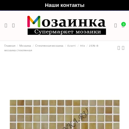
Наши контакты
0
Главная
Мозаика
Стеклянная мозаика
Ezarri
Mix
2576-B
мозаика стеклянная