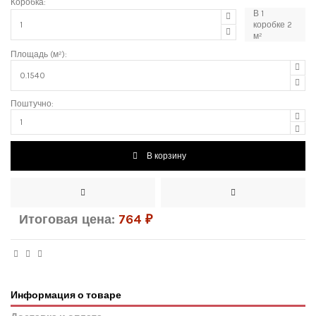
Коробка:
В
1
коробке
2
м²
Площадь (м²):
Поштучно:
В корзину
Итоговая цена:
764
₽
Информация о товаре