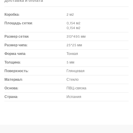
Доставка и оплата
Коробка:
2 м2
Площадь сетки:
0,154 м2
0,154 м2
Размер сетки:
313*495 мм
Размер чипа:
25*25 мм
Форма чипа
Тонкая
Толщина:
5 мм
Поверхность:
Глянцевая
Материал:
Стекло
Основа:
ПВЦ-связка
Страна:
Испания
Доставка мозаики
1. Самовывоз из магазина:
Адрес магазина мозаики: г.Москва, метро "Румянцево", БП