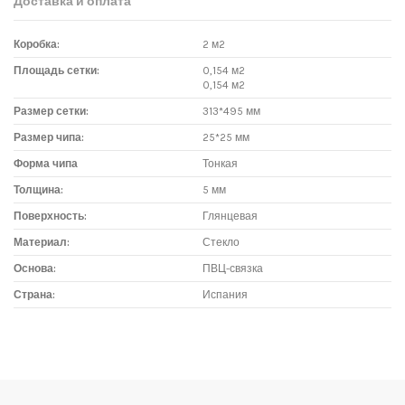
Доставка и оплата
Коробка:
2 м2
Площадь сетки:
0,154 м2
0,154 м2
Размер сетки:
313*495 мм
Размер чипа:
25*25 мм
Форма чипа
Тонкая
Толщина:
5 мм
Поверхность:
Глянцевая
Материал:
Стекло
Основа:
ПВЦ-связка
Страна:
Испания
Доставка мозаики
1. Самовывоз из магазина:
Адрес магазина мозаики: г.Москва, метро "Румянцево", БП