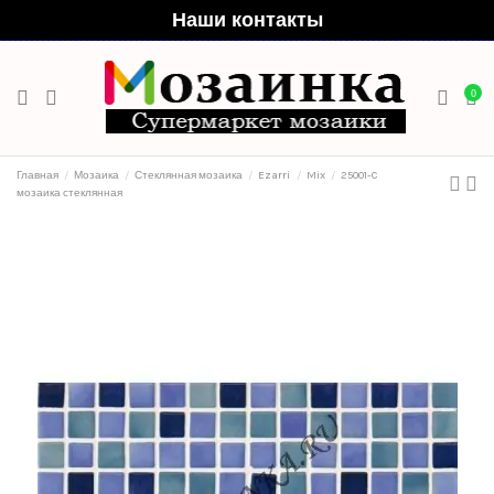
Наши контакты
0
Главная
Мозаика
Стеклянная мозаика
Ezarri
Mix
25001-C
мозаика стеклянная