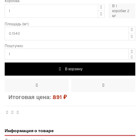
Коробка:
В
1
коробке
2
м²
Площадь (м²):
Поштучно:
В корзину
Итоговая цена:
891
₽
Информация о товаре