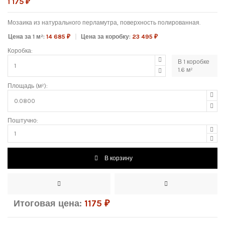
1 175 ₽
Мозаика из натурального перламутра, поверхность полированная.
Цена за 1 м²:
14 685 ₽
Цена за коробку:
23 495 ₽
Коробка:
В
1
коробке
1.6
м²
Площадь (м²):
Поштучно:
В корзину
Итоговая цена:
1175
₽