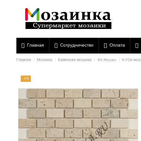
Главная
Сотрудничество
Оплата
Главная
Мозаика
Каменная мозаика
NS Mosaic
K-706 моз
-5%