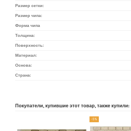
Размер сетки:
Размер чипа:
Форма чипа
Толщина:
Поверхность:
Материал:
Основа:
Страна:
Доставка мозаики
1. Самовывоз из магазина:
Покупатели, купившие этот товар, также купили:
Адрес магазина мозаики: г.Москва, метро "Румянцево", БП "Румя
-5%
Адрес магазина мозаики: г.Москва, метро "Румянцево", БП "Рум
Адрес магазина красок: г.Москва, метро "Румянцево", БП "Румя