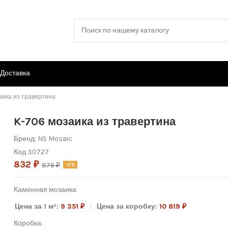
Доставка
аика из травертина
K-706 мозаика из травертина
Бренд:
NS Mosaic
Код
30727
832 ₽
876 ₽
-5%
Каменная мозаика
Цена за 1 м²:
9 351 ₽
Цена за коробку:
10 819 ₽
Коробка: