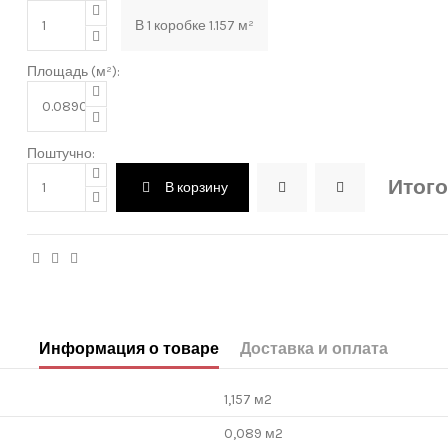
В
1
коробке
1.157
м²
Площадь (м²):
Поштучно:
Итого
В корзину
Информация о товаре
Доставка и оплата
1,157 м2
0,089 м2