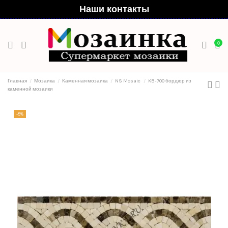
Наши контакты
0
Главная
Мозаика
Каменная мозаика
NS Mosaic
KB-700 бордюр из
каменной мозаики
-5%