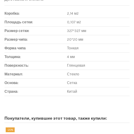
Коробка:
2,14 м2
Площадь сетки:
0,107 м2
Размер сетки:
327*327 мм
Размер чипа:
20*20 мм
Форма чипа
Тонкая
Толщина:
4 мм
Поверхность:
Глянцевая
Материал:
Стекло
Основа:
Сетка
Страна:
Китай
Доставка мозаики
1. Самовывоз из магазина:
Покупатели, купившие этот товар, также купили:
Адрес магазина мозаики: г.Москва, метро "Румянцево", БП
"Румянцево", корпус Г, вход № 11, пав. 119Г (1 этаж), тел. 8-499-
-20%