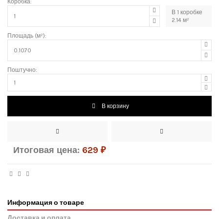
Коробка:
В
1
коробке
2.14
м²
Площадь (м²):
Поштучно:
В корзину
Итоговая цена:
629
₽
Информация о товаре
Доставка и оплата