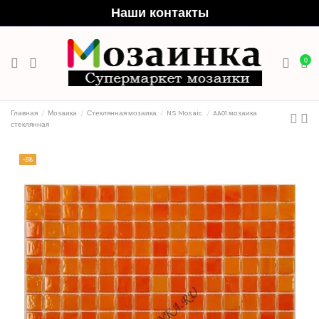
Наши контакты
0
Главная
Мозаика
Стеклянная мозаика
NS Mosaic
AA01 мозаика
стеклянная
-5%