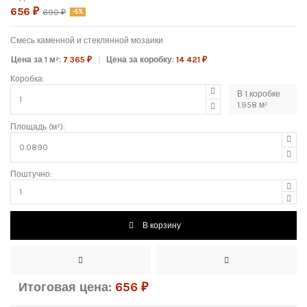
656 ₽
690 ₽
-5%
Смесь каменной и стеклянной мозаики
Цена за 1 м²:
7 365 ₽
Цена за коробку:
14 421 ₽
Коробка:
В
1
коробке
1.958
м²
Площадь (м²):
Поштучно:
В корзину
Итоговая цена:
656
₽