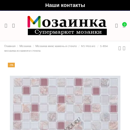
Наши контакты
0
Главная
Мозаика
Мозаика микс камень и стекло
NS Mosaic
S-854
мозаика из камня и стекла
-5%